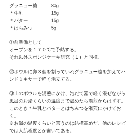
グラニュー糖 80g
＊牛乳 15g
＊バター 15g
＊はちみつ 5g
①前準備として
オーブンを１７０℃で予熱する。
それ以外スポンジケーキ研究（１）と同様。
②ボウルに卵３個を割っていれグラニュー糖を加えてハ
ンドミキサーで軽く泡立てる。
③上のボウルを湯煎にかけ、泡だて器で軽く混ぜながら
風呂のお湯くらいの温度まで温めたら湯煎からはずす。
このとき＊牛乳とバターとはちみつを湯煎にかけてお
く。
※お湯の温度くらいと言うのは結構高めだ。他のレシピ
では人肌程度とか書いてある。