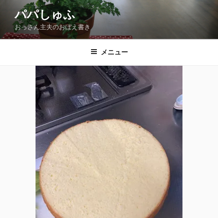
コ
パパしゅふ
ン
おっさん主夫のおぼえ書き
テ
ン
ツ
メニュー
へ
ス
キ
ッ
プ