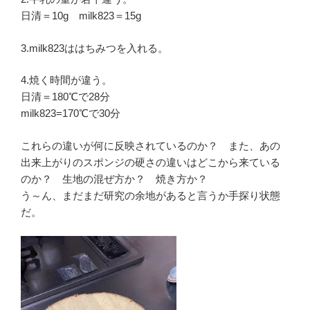
日清＝10g milk823＝15g
3.milk823ははちみつを入れる。
4.焼く時間が違う。
日清＝180℃で28分
milk823=170℃で30分
これらの違いが何に反映されているのか？ また、あの
出来上がりのスポンジの硬さの違いはどこから来ている
のか？ 生地の混ぜ方か？ 焼き方か？
う～ん、まだまだ研究の余地があると言うか手探り状態
だ。