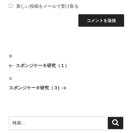
新しい投稿をメールで受け取る
投
前
前
稿
の
スポンジケーキ研究（１）
ナ
投
ビ
稿
次
次
ゲ
の
スポンジケーキ研究（３)
投
ー
稿
シ
ョ
ン
検
検
索
索: