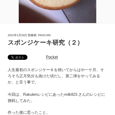
投
2021年1月26日
投稿者:
PANCHIN
稿
スポンジケーキ研究（２）
日:
Pocket
人生最初のスポンジケーキを焼いてからはや一ケ月、そ
ろそろ正月気分も抜けた頃だし、第二弾をやってみる
か、と言う事で。
今回は、Rakutenレシピにあったmilk823 さんのレシピに
挑戦してみた。
作った後に思ったこと。