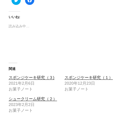
リ
a
ッ
c
ク
e
し
b
て
o
いいね:
T
o
w
k
読み込み中…
i
で
t
共
t
有
e
す
r
る
で
に
共
は
有
ク
(
リ
新
ッ
し
ク
い
し
ウ
て
関連
ィ
く
ン
だ
スポンジケーキ研究（３)
スポンジケーキ研究（１）
ド
さ
ウ
い
2021年2月6日
2020年12月23日
で
(
お菓子ノート
開
新
お菓子ノート
き
し
ま
い
シュークリーム研究（２）
す
ウ
)
ィ
2023年2月2日
ン
ド
お菓子ノート
ウ
で
開
き
ま