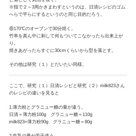
※指で２～3周かきまわすというのは、日清レシピのゴム
へらで平らにするというのと同じ目的だろう。
⑧170℃のオーブンで30分焼く。
竹串を真ん中に刺して何もついてこなかったら出来上が
り。
焼きあがったらすぐに30cmくらいから型を落とす。
その他は研究（１）とだいたい同様。
ここで、研究（１）日清レシピと研究（２）milk823さん
のレシピの違いを見ると
1.薄力粉とグラニュー糖の量が違う。
日清＝薄力粉100g グラニュー糖＝110g
milk823=薄力粉90g グラニュー糖＝80g
2.牛乳の量が若干違う。