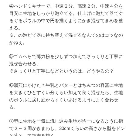
④ハンドミキサーで、中速２分、高速２分、中速４分を
目安に生地をしっかり泡立てる。仕上げに泡だて器でぐ
るぐるボウルの中で円を描くようにかき混ぜてきめを整
える。
※この泡だて器に持ち替えて混ぜるなんてのはコツなの
かねぇ。
⑤ゴムへらで薄力粉を少しずつ加えてさっくりと丁寧に
混ぜ合わせる。
※さっくりと丁寧になどというのは、どうやるの？
⑥湯煎にかけた＊牛乳とバターとはちみつの容器に生地
を大きくひとすくい分くらい加えて良く混ぜたら、生地
のボウルに戻し底からすくいあげるようによく合わせ
る。
⑦型に生地を一気に流し込み生地が均一になるように指
で２～３周かきまわし、30cmくらいの高さから型をドン
と落として気泡を抜く。