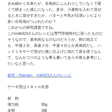
きめ細かく出来たが、全体的にふんわりしていなくて硬
くて締まった感じになった。多分、小麦粉を入れて混ぜ
るときに混ぜすぎたか、バターと牛乳が日清レシピより
多い分気泡がつぶれたのか？
これからの研究課題ですね。
このmilk823さんのレシピは専門学校時代に習ったものだ
そうなので、基本的なものなのだろうか。卵の泡立て
も、中速２分、高速２分、中速４分とか具体的だし、ハ
ンドミキサーで混ぜた後に仕上げに泡だて器を使うなん
て、なんかコツのような事も書いてあり今後も参考にし
たいなと思った。
参照：Rakuten milk823さんのレシピ
ケーキ型は１８ｃｍ丸形
材 料
薄力粉 90g
全卵 3個