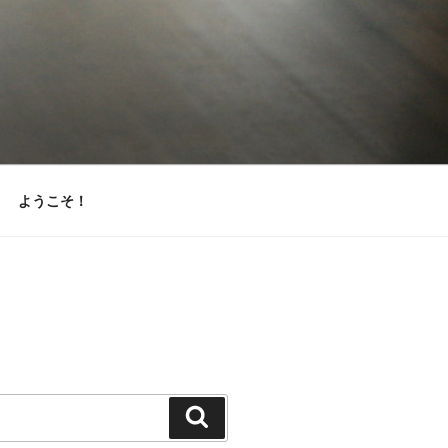
ようこそ！
検
索