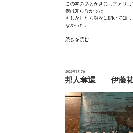
この本のあとがきにもアメリカ
僕は知らなかった。
もしかしたら誰かに聞いて知っ
なかった。
“構
続きを読む
想
さ
れ
た
投
2021年6月7日
真
稿
邦人奪還 伊藤祐
日:
実
エ
リ
ッ
ク・
ホ
ッ
フ