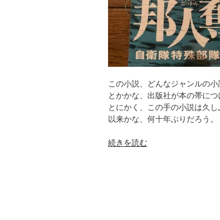
ァ
ー
自
伝
エ
リ
ッ
この小説、どんなジャンルの小
ク・
とかかな、出版社が本の帯につ
ホ
とにかく、この手の小説は久し
ッ
以来かな、何十年ぶりだろう。
フ
ァ
“邦
続きを読む
ー
人
著”
奪
の
還
伊
藤
祐