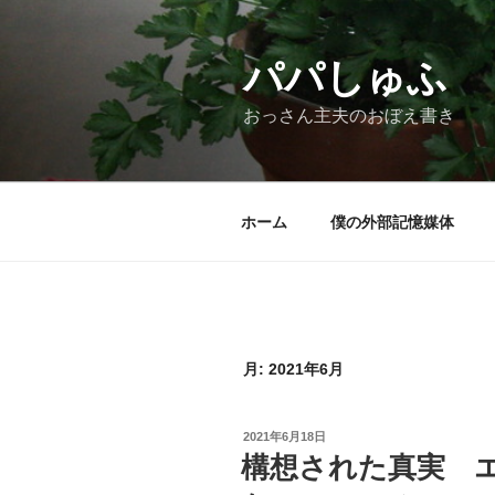
コ
ン
テ
パパしゅふ
ン
おっさん主夫のおぼえ書き
ツ
へ
ス
キ
ホーム
僕の外部記憶媒体
ッ
プ
月:
2021年6月
投
2021年6月18日
稿
構想された真実 
日: