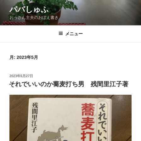
コ
パパしゅふ
ン
おっさん主夫のおぼえ書き
テ
ン
ツ
メニュー
へ
ス
キ
月:
2023年5月
ッ
プ
投
2023年5月27日
稿
それでいいのか蕎麦打ち男 残間里江子著
日: