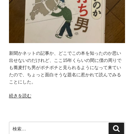
新聞かネットの記事か、どこでこの本を知ったのか思い
出せないのだけれど、ここ15年くらいの間に僕の周りで
も蕎麦打ち男がポチポチと見られるようになって来てい
たので、ちょっと面白そうな題名に惹かれて読んでみる
ことにした。
“そ
続きを読む
れ
で
い
い
検
検
の
索
索: