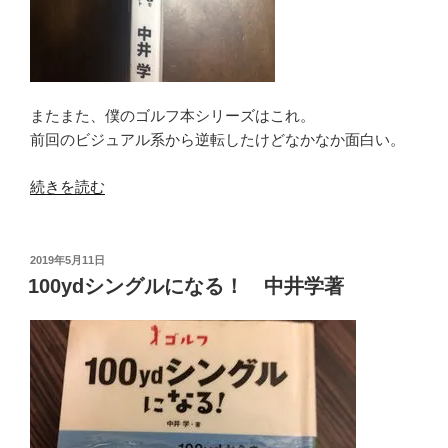
またまた、僕のゴルフ本シリーズはこれ。
前回のビジュアル系から逆転したけどなかなか面白い。
“「逆
続きを読む
転
の
発
投
2019年5月11日
稿
想」
100ydシングルになる！ 中井学著
日:
ゴ
ル
フ
中
井
学