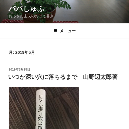
コ
パパしゅふ
ン
おっさん主夫のおぼえ書き
テ
ン
ツ
メニュー
へ
ス
キ
月:
2019年5月
ッ
プ
投
2019年5月25日
稿
いつか深い穴に落ちるまで 山野辺太郎著
日: