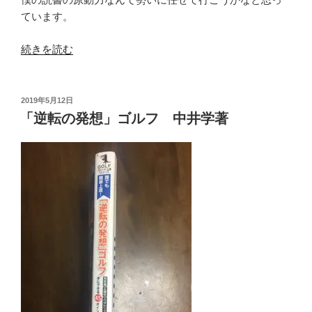
ています。
“ゴ
続きを読む
ル
フ
は
投
2019年5月12日
稿
ア
「逆転の発想」ゴルフ 中井学著
日:
ド
レ
ス
が
9
割
中
井
学
著”
の