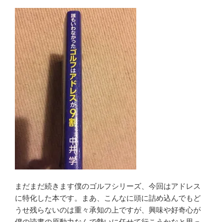
穴
に
落
ち
る
ま
で
山
野
辺
太
郎
著”
の
まだまだ続きます僕のゴルフシリーズ、今回はアドレス
に特化した本です。まあ、こんなに頭に詰め込んでもど
うせ残らないのは重々承知の上ですが、興味や好奇心が
僕の読書の原動力なんで勢いに任せて行こうかなと思っ