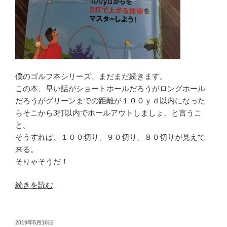
著”
の
僕のゴルフ本シリーズ、まだまだ続きます。
この本、早い話がショートホールだろうがロングホール
だろうがグリーンまでの距離が１００ｙｄ以内になった
らそこから3打以内でホールアウトしましょ、と言うこ
と。
そうすれば、１００切り、９０切り、８０切りが見えて
来る。
そりゃそうだ！
“100yd
続きを読む
シ
ン
グ
投
2019年5月10日