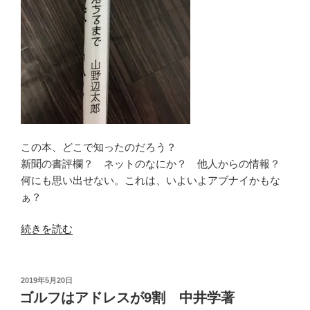
この本、どこで知ったのだろう？
新聞の書評欄？ ネットのなにか？ 他人からの情報？
何にも思い出せない。これは、いよいよアブナイかもな
ぁ？
“い
続きを読む
つ
か
深
投
2019年5月20日
稿
い
ゴルフはアドレスが9割 中井学著
日: