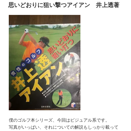
稿
ル
思いどおりに狙い撃つアイアン 井上透著
日:
に
な
る！
中
井
学
著”
の
僕のゴルフ本シリーズ、今回はビジュアル系です。
写真がいっぱい、それについての解説もしっかり載って