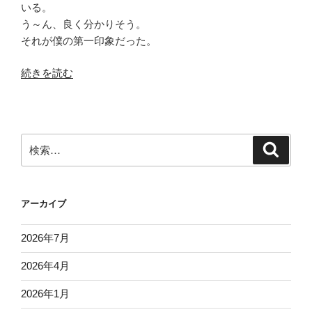
いる。
う～ん、良く分かりそう。
それが僕の第一印象だった。
“思
続きを読む
い
ど
お
り
検
検
に
索
索:
狙
い
アーカイブ
撃
つ
2026年7月
ア
イ
2026年4月
ア
ン
2026年1月
井