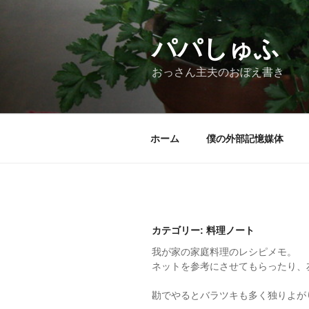
コ
ン
テ
パパしゅふ
ン
おっさん主夫のおぼえ書き
ツ
へ
ス
キ
ホーム
僕の外部記憶媒体
ッ
プ
カテゴリー:
料理ノート
我が家の家庭料理のレシピメモ。
ネットを参考にさせてもらったり、
勘でやるとバラツキも多く独りよが