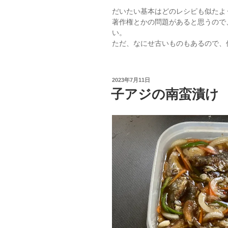
だいたい基本はどのレシピも似たよ
著作権とかの問題があると思うので
い。
ただ、なにせ古いものもあるので、
投
2023年7月11日
稿
子アジの南蛮漬け
日: