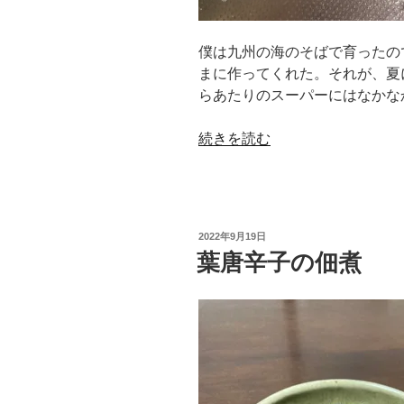
僕は九州の海のそばで育ったの
まに作ってくれた。それが、夏
らあたりのスーパーにはなかな
“子
続きを読む
ア
ジ
の
南
投
2022年9月19日
蛮
稿
葉唐辛子の佃煮
日:
漬
け”
の