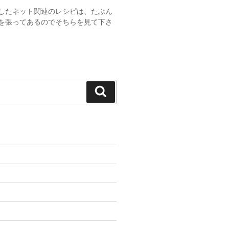
したネット関連のレシピは、たぶん
を張ってあるのでそちらを見て下さ
検
索