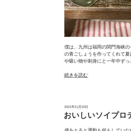
僕は、九州は福岡の関門海峡の
の青ごしょうを作ってくれて夏
や吸い物や刺身にと一年中ずっ
“青
続きを読む
ご
し
ょ
う”
投
2021年11月10日
の
稿
おいしいソイプロ
日:
歳をとると運動も何もしていな