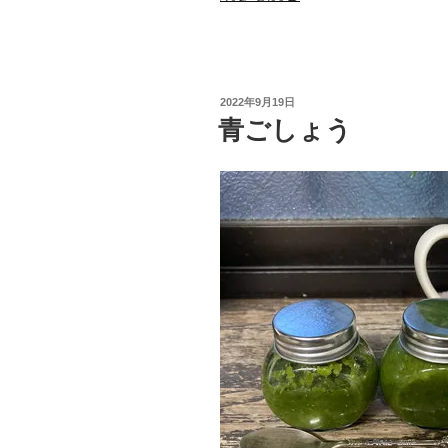
唐
辛
子
の
投
2022年9月19日
佃
稿
青ごしょう
日:
煮”
の