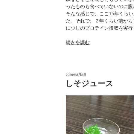
ったものも食べていないのに腹
そんな感じで、ここ15年くら
た。それで、２年くらい前から
に少しのプロテイン摂取を実行
“お
続きを読む
い
し
い
ソ
投
2020年8月5日
イ
稿
しそジュース
日:
プ
ロ
テ
イ
ン”
の