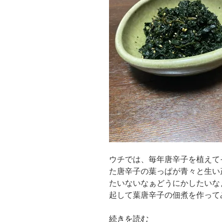
ウチでは、毎年唐辛子を植えて
た唐辛子の葉っぱが青々と生い
たいないなぁどうにかしたいな
起して葉唐辛子の佃煮を作って
“葉
続きを読む