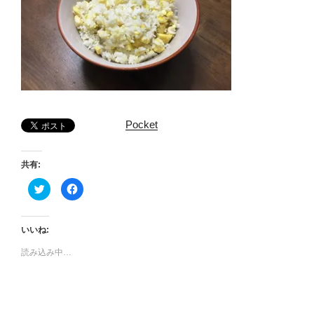
Pocket
共有:
ク
F
リ
a
ッ
c
ク
e
し
b
て
o
いいね:
T
o
w
k
読み込み中…
i
で
t
共
t
有
e
す
r
る
で
に
共
は
有
ク