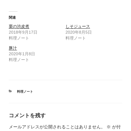
(
リ
新
ッ
し
ク
い
し
ウ
て
関連
ィ
く
ン
だ
栗の渋皮煮
しそジュース
ド
さ
ウ
い
2018年9月17日
2020年8月5日
で
(
料理ノート
開
新
料理ノート
き
し
ま
い
豚汁
す
ウ
)
ィ
2020年1月8日
ン
ド
料理ノート
ウ
で
開
き
ま
す
)
カ
料理ノート
テ
ゴ
リ
ー
コメントを残す
メールアドレスが公開されることはありません。
※
が付