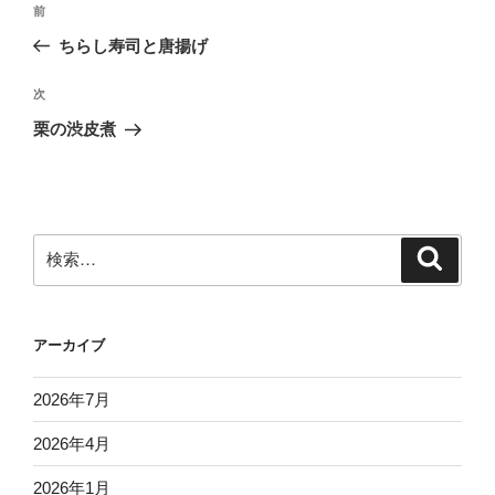
前
前
稿
の
ちらし寿司と唐揚げ
ナ
投
ビ
稿
次
次
ゲ
の
栗の渋皮煮
投
ー
稿
シ
ョ
ン
検
検
索
索:
アーカイブ
2026年7月
2026年4月
2026年1月