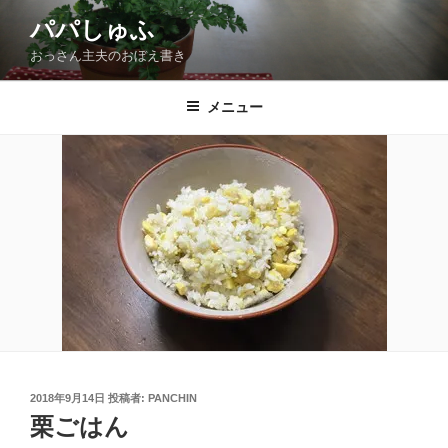
コ
パパしゅふ
ン
おっさん主夫のおぼえ書き
テ
ン
ツ
メニュー
へ
ス
キ
ッ
プ
投
2018年9月14日
投稿者:
PANCHIN
稿
栗ごはん
日: