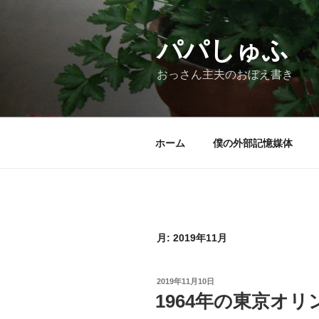
コ
ン
テ
パパしゅふ
ン
おっさん主夫のおぼえ書き
ツ
へ
ス
キ
ホーム
僕の外部記憶媒体
ッ
プ
月:
2019年11月
投
2019年11月10日
稿
1964年の東京オ
日: