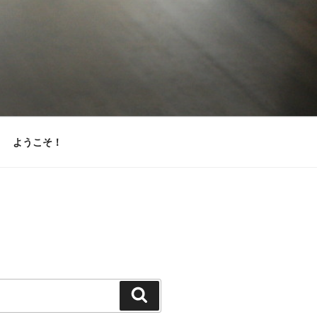
ようこそ！
検
索