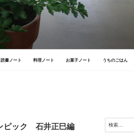
読書ノート
料理ノート
お菓子ノート
うちのごはん
検
リンピック 石井正巳編
索: