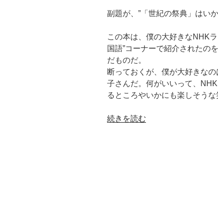
副題が、”「世紀の祭典」はいか
この本は、僕の大好きなNHK
国語”コーナーで紹介されたの
だものだ。
断っておくが、僕が大好きなの
子さんだ。何がいいって、NH
るところやいかにも楽しそうな
“1964
続きを読む
年
の
東
京
オ
リ
ン
ピ