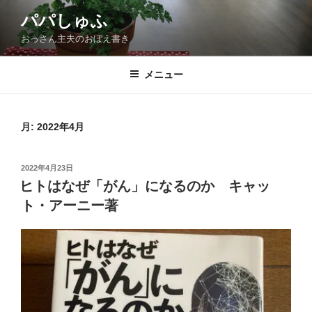
コ
パパしゅふ
ン
おっさん主夫のおぼえ書き
テ
ン
ツ
メニュー
へ
ス
キ
月:
2022年4月
ッ
プ
投
2022年4月23日
稿
ヒトはなぜ「がん」になるのか キャッ
日:
ト・アーニー著