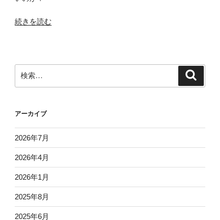
“ヒ
続きを読む
ト
は
な
ぜ
検
検
「が
索
索:
ん」
に
アーカイブ
な
る
2026年7月
の
か
2026年4月
キ
ャ
2026年1月
ッ
2025年8月
ト・
ア
2025年6月