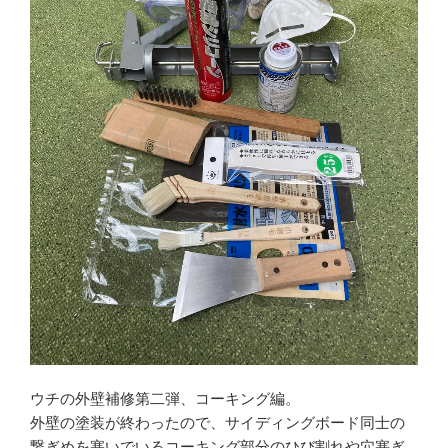
金
原
瑞
人
著”
の
ウチの外壁補修第二弾、コーキング編。
外壁の塗装が終わったので、サイディングボード同士の
繋ぎめを塞いでいるコーキング部分のひび割れや穴塞ぎ