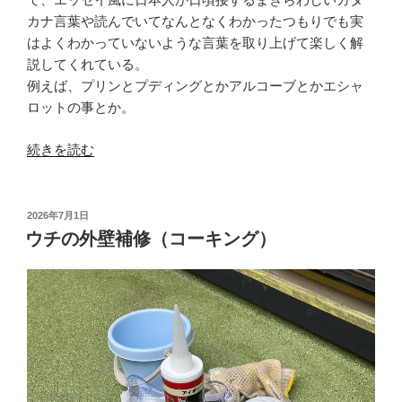
カナ言葉や読んでいてなんとなくわかったつもりでも実
はよくわかっていないような言葉を取り上げて楽しく解
説してくれている。
例えば、プリンとプディングとかアルコーブとかエシャ
ロットの事とか。
“英
続きを読む
米
文
学
投
2026年7月1日
稿
の
ウチの外壁補修（コーキング）
日:
わ
か
ら
な
い
言
葉