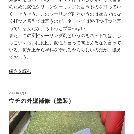
のために変性シリコンシーリングと言うものを打ってい
く。そうそう、このシーリング剤というのは塗るではな
く打つと業界では言うのだ。ネットでは皆打つ打つと言
っているんだが、ちょっとプロっぽい。
また、この変性シーリング剤というのをネットでは、し
つこいくらいに変性、変性と言って間違えるなと言って
いる。何か上から塗料を塗れるかららしいのだが、憶え
ておこう。
“ウ
続きを読む
チ
の
外
投
2026年7月1日
稿
壁
ウチの外壁補修（塗装）
日:
補
修
（コ
ー