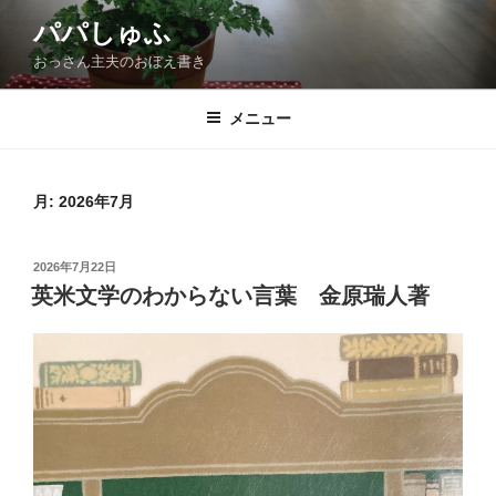
コ
パパしゅふ
ン
おっさん主夫のおぼえ書き
テ
ン
ツ
メニュー
へ
ス
キ
月:
2026年7月
ッ
プ
投
2026年7月22日
稿
英米文学のわからない言葉 金原瑞人著
日: