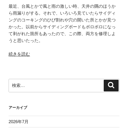
最近、台風とかで風と雨の激しい時、天井の隅のほうか
ら雨漏りがする。それで、いろいろ見ていたらサイディ
ングのコーキングのひび割れや穴の開いた所とかが見つ
かった。以前からサイディングボードもボロボロになっ
て剥がれた箇所もあったので、この際、両方を修理しよ
うと思いたった。
“ウ
続きを読む
チ
の
外
壁
検
検
補
索
索:
修
（塗
アーカイブ
装）”
の
2026年7月