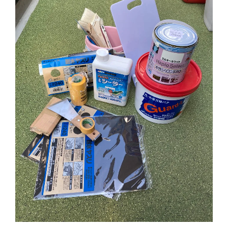
キ
ン
グ）”
の