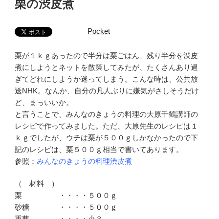
栗の渋皮煮
日:
Pocket
栗が１ｋｇあったので半分は栗ごはん、残り半分を渋皮
煮にしようとネットを散策してみたが、たくさんあり過
ぎてどれにしようか迷ってしまう。こんな時は、公共放
送NHK。なんか、自分の凡人ぶりに嫌気がさしそうだけ
ど、まっいいか。
と言うことで、みんなのきょうの料理の大原千鶴講師の
レシピで作ってみました。ただ、大原先生のレシピは１
ｋｇでしたが、ウチは栗が５００ｇしかなかったので下
記のレシピは、栗５００ｇ相当で書いてあります。
参照：
みんなのきょうの料理渋皮煮
（ 材料 ）
栗 ・・・・５００ｇ
砂糖 ・・・・５００ｇ
重曹 ・・・・小３