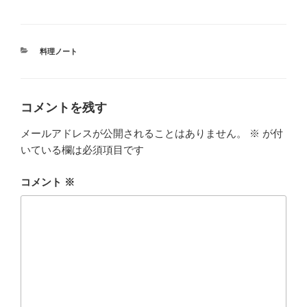
ま
す
)
カ
料理ノート
テ
ゴ
リ
ー
コメントを残す
メールアドレスが公開されることはありません。
※
が付
いている欄は必須項目です
コメント
※