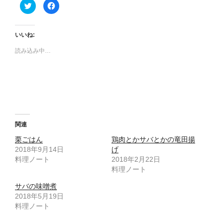
ク
F
リ
a
ッ
c
ク
e
し
b
て
o
いいね:
T
o
w
k
読み込み中…
i
で
t
共
t
有
e
す
r
る
で
に
共
は
有
ク
(
リ
新
ッ
し
ク
い
し
ウ
て
関連
ィ
く
ン
だ
栗ごはん
鶏肉とかサバとかの竜田揚
ド
さ
ウ
い
2018年9月14日
げ
で
(
料理ノート
開
新
2018年2月22日
き
し
料理ノート
ま
い
す
ウ
)
ィ
サバの味噌煮
ン
ド
2018年5月19日
ウ
料理ノート
で
開
き