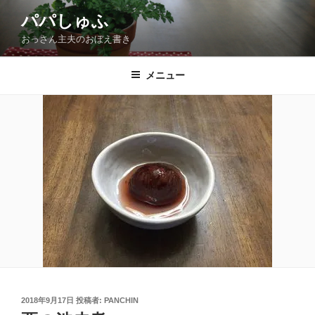
コ
パパしゅふ
ン
おっさん主夫のおぼえ書き
テ
ン
ツ
メニュー
へ
ス
キ
ッ
プ
投
2018年9月17日
投稿者:
PANCHIN
稿