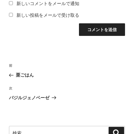
新しいコメントをメールで通知
新しい投稿をメールで受け取る
投
前
前
稿
の
栗ごはん
ナ
投
ビ
稿
次
次
ゲ
の
バジルジェノベーゼ
投
ー
稿
シ
ョ
ン
検
検