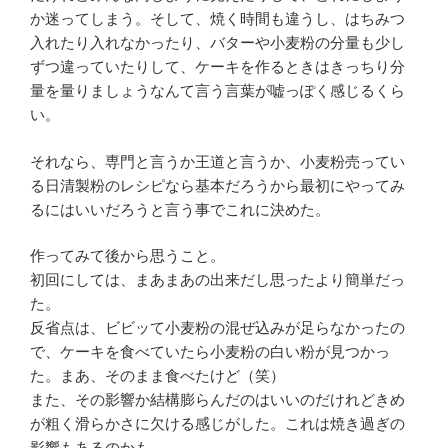
か迷ってしまう。そして、焼く時間も違うし、はちみつ
入れたり入れなかったり、バターや小麦粉の分量も少し
ずつ違っていたりして、ケーキを作るときはきっちり分
量を量りましょうなんて言う言葉が嘘っぽく感じるくら
い。
それなら、専門と言うか王道と言うか、小麦粉売ってい
る日清製粉のレシピなら基本だろうから最初にやってみ
るにはいいだろうと言う事でこれに決めた。
作ってみて後から思うこと。
初回にしては、まあまあの出来だし思ったより簡単だっ
た。
反省点は、ビビッて小麦粉の混ぜ込みが足らなかったの
で、ケーキを食べていたら小麦粉の白い粉が見つかっ
た。まあ、そのまま食べたけど（笑）
また、その影響か結構膨らんだのはいいのだけれどきめ
が粗く滑らかさに欠ける感じがした。これは焼き過ぎの
影響もあるのかも。