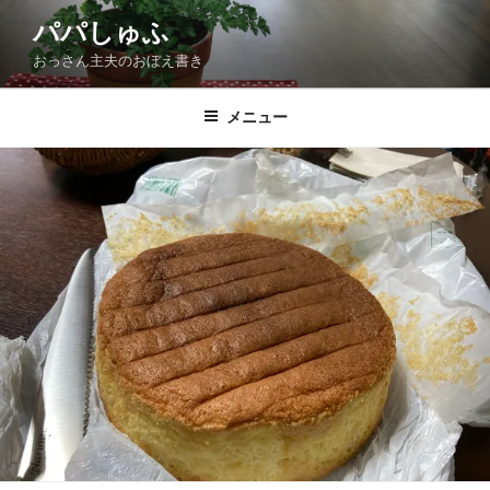
コ
パパしゅふ
ン
おっさん主夫のおぼえ書き
テ
ン
ツ
メニュー
へ
ス
キ
ッ
プ