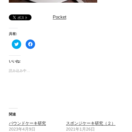
Pocket
共有:
ク
F
リ
a
ッ
c
ク
e
し
b
て
o
いいね:
T
o
w
k
読み込み中…
i
で
t
共
t
有
e
す
r
る
で
に
共
は
有
ク
(
リ
新
ッ
し
ク
い
し
ウ
て
関連
ィ
く
ン
だ
パウンドケーキ研究
スポンジケーキ研究（２）
ド
さ
ウ
い
2023年4月9日
2021年1月26日
で
(