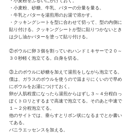
・小麦粉をふるいにかけておく。
・小麦粉、砂糖、牛乳、バターの分量を量る。
・牛乳とバターを湯煎用のお湯で溶かす。
・クッキングシートを型に合わせて切って、型の内側に
貼り付ける。クッキングシートが型に貼りつかないとき
は少し油かバターを塗って貼り付ける。
②ボウルに卵３個を割っていれハンドミキサーで２０～
３０秒軽く泡立てる。白身を切る。
③上のボウルに砂糖を加えて湯煎をしながら泡立てる。
僕は、ガラスのボウルを使うので温まりにくいので早め
にボウルをお湯につけておく。
卵が人肌程度になったら湯煎からはずし３～４分程白っ
ぽくトロリとするまで高速で泡立てる。そのあと中速で
１～２分程泡立てる。
他のサイトでは、垂らすとリボン状になるまでとか書い
てある。
バニラエッセンスを加える。