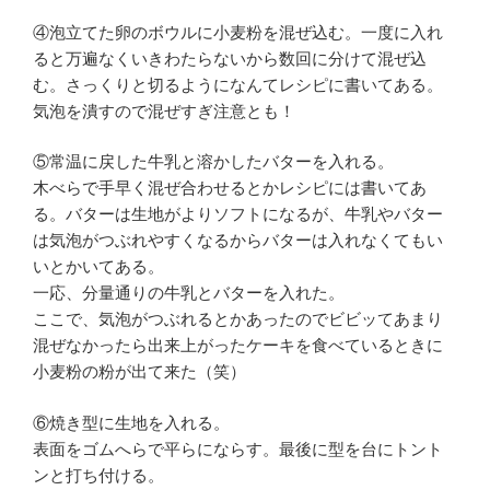
④泡立てた卵のボウルに小麦粉を混ぜ込む。一度に入れ
ると万遍なくいきわたらないから数回に分けて混ぜ込
む。さっくりと切るようになんてレシピに書いてある。
気泡を潰すので混ぜすぎ注意とも！
⑤常温に戻した牛乳と溶かしたバターを入れる。
木べらで手早く混ぜ合わせるとかレシピには書いてあ
る。バターは生地がよりソフトになるが、牛乳やバター
は気泡がつぶれやすくなるからバターは入れなくてもい
いとかいてある。
一応、分量通りの牛乳とバターを入れた。
ここで、気泡がつぶれるとかあったのでビビッてあまり
混ぜなかったら出来上がったケーキを食べているときに
小麦粉の粉が出て来た（笑）
⑥焼き型に生地を入れる。
表面をゴムへらで平らにならす。最後に型を台にトント
ンと打ち付ける。