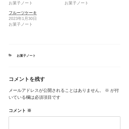
お菓子ノート
開
新
お菓子ノート
き
し
ま
い
フルーツケーキ
す
ウ
)
ィ
2023年1月30日
ン
ド
お菓子ノート
ウ
で
開
き
ま
す
)
カ
お菓子ノート
テ
ゴ
リ
ー
コメントを残す
メールアドレスが公開されることはありません。
※
が付
いている欄は必須項目です
コメント
※