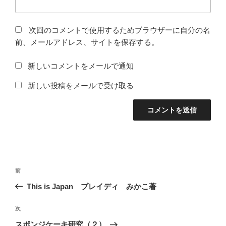
次回のコメントで使用するためブラウザーに自分の名
前、メールアドレス、サイトを保存する。
新しいコメントをメールで通知
新しい投稿をメールで受け取る
投
前
前
稿
の
This is Japan ブレイディ みかこ著
ナ
投
ビ
稿
次
次
ゲ
の
スポンジケーキ研究（２）