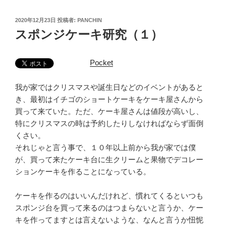
投
2020年12月23日
投稿者:
PANCHIN
稿
スポンジケーキ研究（１）
日:
Pocket
我が家ではクリスマスや誕生日などのイベントがあると
き、最初はイチゴのショートケーキをケーキ屋さんから
買って来ていた。ただ、ケーキ屋さんは値段が高いし、
特にクリスマスの時は予約したりしなければならず面倒
くさい。
それじゃと言う事で、１０年以上前から我が家では僕
が、買って来たケーキ台に生クリームと果物でデコレー
ションケーキを作ることになっている。
ケーキを作るのはいいんだけれど、慣れてくるといつも
スポンジ台を買って来るのはつまらないと言うか、ケー
キを作ってますとは言えないような、なんと言うか忸怩