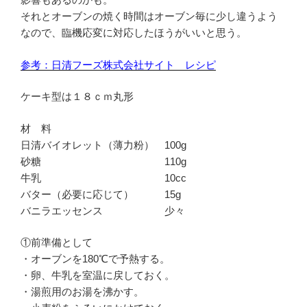
それとオーブンの焼く時間はオーブン毎に少し違うよう
なので、臨機応変に対応したほうがいいと思う。
参考：日清フーズ株式会社サイト レシピ
ケーキ型は１８ｃｍ丸形
材 料
日清バイオレット（薄力粉） 100g
砂糖 110g
牛乳 10cc
バター（必要に応じて） 15g
バニラエッセンス 少々
①前準備として
・オーブンを180℃で予熱する。
・卵、牛乳を室温に戻しておく。
・湯煎用のお湯を沸かす。