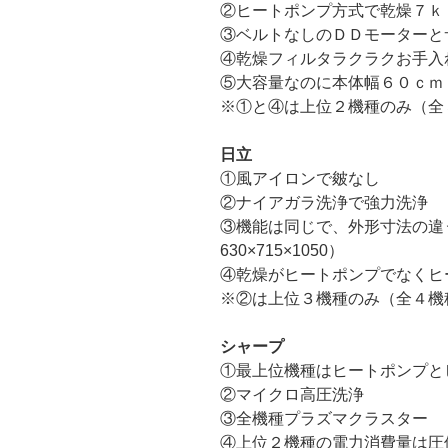
②ヒートポンプ方式で乾燥７ｋ
③ベルトなしのＤＤモーターと
④乾燥フィルタラクラクお手入
⑤大容量なのに本体幅６０ｃｍ
※①と④は上位２機種のみ（全
日立
①風アイロンで皴なし
②ナイアガラ洗浄で強力洗浄
③機能は同じで、外形寸法の違う機
630×715×1050）
④乾燥がヒートポンプでなくヒ
※②は上位３機種のみ（全４機
シャープ
①最上位機種はヒートポンプと
②マイクロ高圧洗浄
③全機種プラズマクラスター
④上位２機種の電力消費量は圧