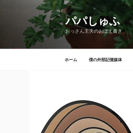
コ
ン
テ
パパしゅふ
ン
おっさん主夫のおぼえ書き
ツ
へ
ス
キ
ホーム
僕の外部記憶媒体
ッ
プ