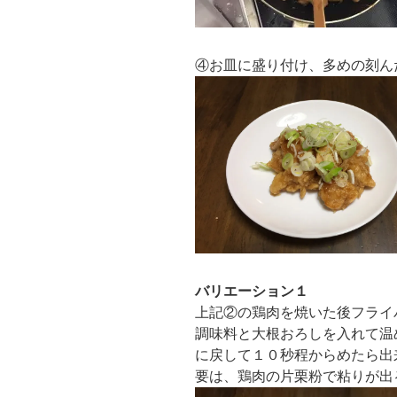
④お皿に盛り付け、多めの刻ん
バリエーション１
上記②の鶏肉を焼いた後フライ
調味料と大根おろしを入れて温
に戻して１０秒程からめたら出
要は、鶏肉の片栗粉で粘りが出