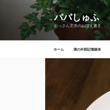
コ
ン
テ
パパしゅふ
ン
おっさん主夫のおぼえ書き
ツ
へ
ス
キ
ホーム
僕の外部記憶媒体
ッ
プ