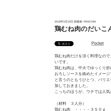
投
2018年3月19日
投稿者:
PANCHIN
稿
鶏むね肉のだいこ
日:
Pocket
鶏むね肉だけを頂く料理なので
いです。
鶏むね肉は、中火でゆっくり炒
おろしソースを絡めたイメージ
と言うのともうひとつ、バリエ
加しておきました。
こっちのほうが、ウチでは人気
（材料 ３人分）
鶏むね肉 ・・・・３５０ｇ