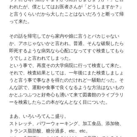
われたが、僕としてはお医者さんが「どうしますか？」
と言うくらいだから大したことはないだろうと断って帰
って来た。
その話を帰宅してから家内や娘に言うとバカじゃない
か、アホじゃないかと言われ、普通、そんな破裂したら
即死するような病気なら心配になってすぐ検査してもら
うでしょと言われてしまった。
という事で、再度その大学病院に行って検査して来た。
それで、検査結果としては、一年後にまた検査しましょ
うと言う事で事なきを得たのだけれど一騒動だった。そ
んな訳で、運動や食事で良くなるような方法はないもの
かとふつふつと好奇心も湧いて来て図書館のライブラリ
ーを検索したらこの本がなんとなく目についた。
まあ、いろいろてんこ盛り。
ストレッチ、パワーウォーキング、加工食品、添加物、
トランス脂肪酸、糖分過多、etc、etc。