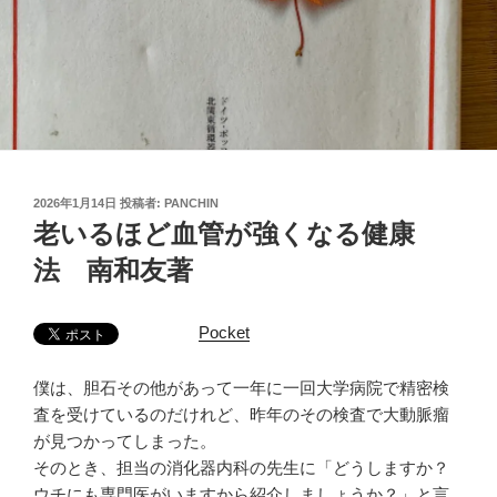
投
2026年1月14日
投稿者:
PANCHIN
稿
老いるほど血管が強くなる健康
日:
法 南和友著
Pocket
僕は、胆石その他があって一年に一回大学病院で精密検
査を受けているのだけれど、昨年のその検査で大動脈瘤
が見つかってしまった。
そのとき、担当の消化器内科の先生に「どうしますか？
ウチにも専門医がいますから紹介しましょうか？」と言