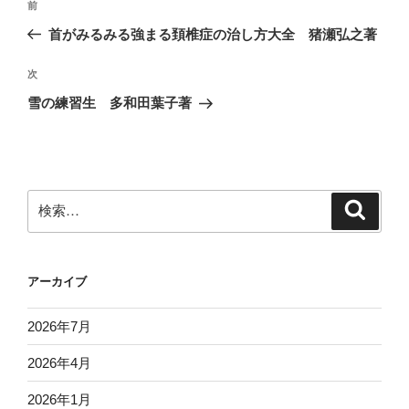
前
前
稿
の
首がみるみる強まる頚椎症の治し方大全 猪瀬弘之著
ナ
投
ビ
稿
次
次
ゲ
の
雪の練習生 多和田葉子著
投
ー
稿
シ
ョ
ン
検
検
索
索:
アーカイブ
2026年7月
2026年4月
2026年1月