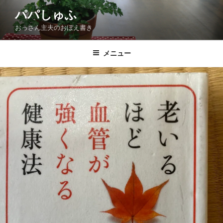
コ
パパしゅふ
ン
おっさん主夫のおぼえ書き
テ
ン
ツ
メニュー
へ
ス
キ
ッ
プ