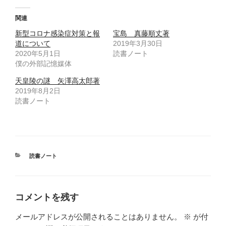
し
ク
い
し
ウ
て
関連
ィ
く
ン
だ
新型コロナ感染症対策と報
宝島 真藤順丈著
ド
さ
ウ
い
道について
2019年3月30日
で
(
2020年5月1日
開
新
読書ノート
き
し
僕の外部記憶媒体
ま
い
す
ウ
)
ィ
天皇陵の謎 矢澤高太郎著
ン
ド
2019年8月2日
ウ
読書ノート
で
開
き
ま
す
)
カ
読書ノート
テ
ゴ
リ
ー
コメントを残す
メールアドレスが公開されることはありません。
※
が付