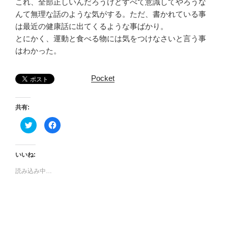
これ、全部正しいんだろうけどすべて意識してやろうな
んて無理な話のような気がする。ただ、書かれている事
は最近の健康話に出てくるような事ばかり。
とにかく、運動と食べる物には気をつけなさいと言う事
はわかった。
Pocket
共有:
ク
F
リ
a
ッ
c
ク
e
し
b
て
o
いいね:
T
o
w
k
読み込み中…
i
で
t
共
t
有
e
す
r
る
で
に
共
は
有
ク
(
リ
新
ッ