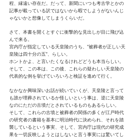
程、縁遠い存在だ。だって、新聞にいつも考古学とかの
記事が載っている訳ではないから暇でしようがないんじ
ゃないかと想像してしまうくらいだ。
さて、本書を開くとすぐに衝撃的な見出しが目に飛び込
んで来る。
宮内庁が指定している天皇陵のうち、”被葬者が正しい天
皇陵は四十分の五”、らしい。
ホントかよ、と言いたくなるけれどどうも本当らしい。
そして、この本は、この後、これらの疑わしい天皇陵の
代表的な例を挙げていろいろと検証を進めて行く。
なかなか興味深いお話が続いていくが、天皇陵と言って
も誰が埋葬されているか怪しいという事は、逆に天皇陵
なのにただの古墳だとされているものもあるらしい。
そして、これらの古墳と被葬者の関係の多くが江戸時代
の研究者の書籍を基本に明治時代に決められ、それを踏
襲しているという事実、そして、宮内庁は現代の研究成
果を一切反映しようとはしないと言う事実には驚いてし