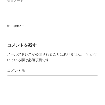
ま
読書ノート
す
)
カ
読書ノート
テ
ゴ
リ
ー
コメントを残す
メールアドレスが公開されることはありません。
※
が付
いている欄は必須項目です
コメント
※