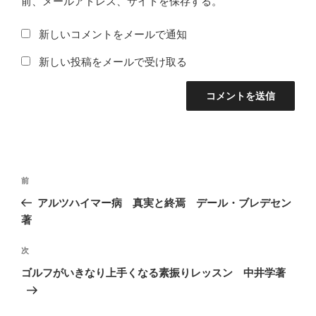
前、メールアドレス、サイトを保存する。
新しいコメントをメールで通知
新しい投稿をメールで受け取る
投
前
前
稿
の
アルツハイマー病 真実と終焉 デール・ブレデセン
ナ
投
著
ビ
稿
ゲ
次
次
の
ー
ゴルフがいきなり上手くなる素振りレッスン 中井学著
投
シ
稿
ョ