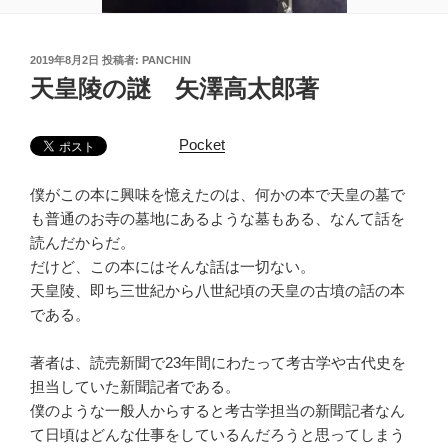
投
2019年8月2日
投稿者:
PANCHIN
稿
天皇陵の謎 矢澤高太郎著
日:
Pocket
僕がこの本に興味を憶えたのは、何かの本で天皇の墓で
も普通のお寺の墓地にあるような墓もある、なんて話を
読んだからだ。
だけど、この本にはそんな話は一切ない。
天皇陵、即ち三世紀から八世紀頃の天皇の古墳の話の本
である。
著者は、読売新聞で23年間にわたって考古学や古代史を
担当していた新聞記者である。
僕のような一般人からすると考古学担当の新聞記者なん
て日頃はどんな仕事をしているんだろうと思ってしまう