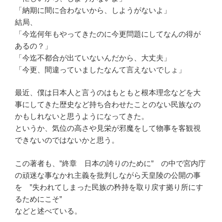
「納期に間に合わないから、しようがないよ」
結局、
「今迄何年もやってきたのに今更問題にしてなんの得が
あるの？」
「今迄不都合が出ていないんだから、大丈夫」
「今更、間違っていましたなんて言えないでしょ」
最近、僕は日本人と言うのはもともと根本理念などを大
事にしてきた歴史など持ち合わせたことのない民族なの
かもしれないと思うようになってきた。
というか、気位の高さや見栄が邪魔をして物事を客観視
できないのではないかと思う。
この著者も、”終章 日本の誇りのために” の中で宮内庁
の頑迷な事なかれ主義を批判しながら天皇陵の公開の事
を ”失われてしまった民族の矜持を取り戻す拠り所にす
るためにこそ”
などと述べている。