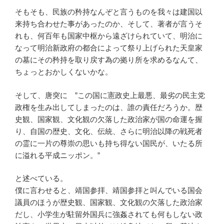
そもそも、民族の矜持なんぞと言うものを我々は建国以
来持ち合わせた事があったのか、そして、著者が言うそ
れも、何百年も国家中枢から遠ざけられていて、明治に
なって明治新政府の都合によって祭り上げられた天皇家
の墓にその矜持を取り戻す為の拠り所を求めるなんて、
ちょっとおかしくないかな。
そして、唐突に ”この国に憲政史上最悪、最劣の民主党
政権を生み出してしまったのは、誰の責任だろうか。歴
史観、国家観、文化観の欠落した政治家が国の命運を握
り、自国の歴史、文化、伝統、さらに明治以降の戦死者
の霊に一片の尊崇の思いも持ち得ない国民が、いたる所
に溢れる平成ニッポン。”
と述べている。
僕に言わせると、靖国参拝、靖国参拝と叫んでいる国会
議員のほうが歴史観、国家観、文化観の欠落した政治家
だし、小学生が駐留外国兵に強姦されても何もしない政