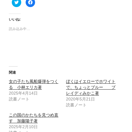
ク
F
リ
a
ッ
c
ク
e
し
b
て
o
いいね:
T
o
w
k
読み込み中…
i
で
t
共
t
有
e
す
r
る
で
に
共
は
有
ク
(
リ
新
ッ
し
ク
い
し
ウ
て
関連
ィ
く
ン
だ
女の子たち風船爆弾をつく
ぼくはイエローでホワイト
ド
さ
ウ
い
る 小林エリカ著
で、ちょっとブルー ブ
で
(
2025年4月14日
開
新
レイディみかこ著
き
し
読書ノート
2020年5月21日
ま
い
す
ウ
読書ノート
)
ィ
ン
ド
この国のかたちを見つめ直
ウ
す 加藤陽子著
で
開
2025年2月10日
き