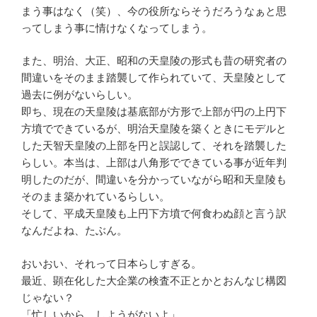
まう事はなく（笑）、今の役所ならそうだろうなぁと思
ってしまう事に情けなくなってしまう。
また、明治、大正、昭和の天皇陵の形式も昔の研究者の
間違いをそのまま踏襲して作られていて、天皇陵として
過去に例がないらしい。
即ち、現在の天皇陵は基底部が方形で上部が円の上円下
方墳でできているが、明治天皇陵を築くときにモデルと
した天智天皇陵の上部を円と誤認して、それを踏襲した
らしい。本当は、上部は八角形でできている事が近年判
明したのだが、間違いを分かっていながら昭和天皇陵も
そのまま築かれているらしい。
そして、平成天皇陵も上円下方墳で何食わぬ顔と言う訳
なんだよね、たぶん。
おいおい、それって日本らしすぎる。
最近、顕在化した大企業の検査不正とかとおんなじ構図
じゃない？
「忙しいから、しようがないよ」