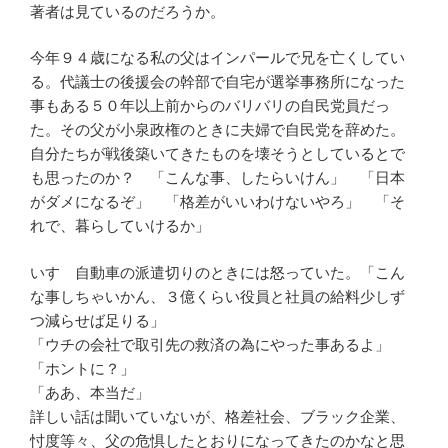
著者は見ているのだろうか。
今年９４歳になる私の父はインパールで兄を亡くしてい
る。代議士の後援会の幹部で自宅が選挙事務所になった
事もある５０年以上前からのバリバリの自民党員だっ
た。その父が小泉政権のときに夫婦で自民党を辞めた。
自分たちが戦後築いてきたものを壊そうとしているとで
も思ったのか？ 「こんな事、したらいけん」 「日本
がダメになるぞ」 「格差がいいわけないやろ」 「そ
れで、暮らしていけるか」
いすゞ自動車の派遣切りのときには怒っていた。「こん
な事しちゃいかん、３億くらい役員と社員の給料少しず
つ減らせば足りる」
「ウチの会社で取引先の救済の為にやった事あるよ」
「ホントに？」
「ああ、本当だ」
詳しい話は聞いていないが、格差社会、ブラック企業、
忖度等々、父の危惧したとおりになってきたのかなと思