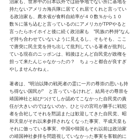
治家も、世界中の日本以外では紛争地でない所に基地を
持たないアメリカ海兵隊に居てくれ居てくれと言ってい
る政治家も、農水省が食料自給率が４０数％から１０
数％に落ち込むと言っているのにアメリカがTPPやると
言ったらホイホイと後に続く政治家も ”民族の矜持”なん
ぞ持ち合わせていないように見えるし、そもそも、ここ
で唐突に民主党を持ち出して批判している著者が批判し
ている現在のニッポンは、戦後ほとんど自民党が政権を
担って来たんじゃなかったの？ ちょっと都合が良すぎ
やしませんかねぇ。
著者は、”明治以降の戦死者の霊に一片の尊崇の思いも持
ち得ない国民が” と言っているけれど、結局その尊崇を
靖国神社と結びつけてしか認めてこなかった自民党の責
任が大きいのではないのか。ひとりの宮司が勝手に戦犯
者を合祀してそれを黙認または歓迎してきた自民党、昭
和天皇がそれ以来参拝されなくなった事実、平成天皇も
それに倣っている事実、中国や韓国もそれ以前は政治家
の靖国神社参拝を問題視していなかった事実を客観的に