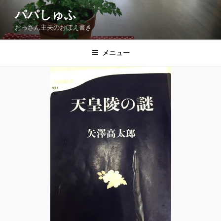
コ
パパしゅふ
ン
おっさん主夫のおぼえ書き
テ
ン
ツ
メニュー
へ
ス
キ
ッ
プ