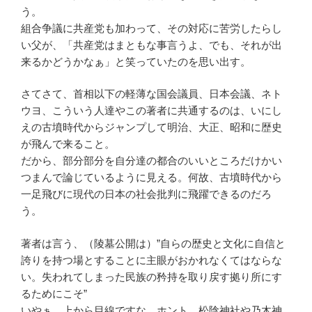
う。
組合争議に共産党も加わって、その対応に苦労したらし
い父が、「共産党はまともな事言うよ、でも、それが出
来るかどうかなぁ」と笑っていたのを思い出す。
さてさて、首相以下の軽薄な国会議員、日本会議、ネト
ウヨ、こういう人達やこの著者に共通するのは、いにし
えの古墳時代からジャンプして明治、大正、昭和に歴史
が飛んで来ること。
だから、部分部分を自分達の都合のいいところだけかい
つまんで論じているように見える。何故、古墳時代から
一足飛びに現代の日本の社会批判に飛躍できるのだろ
う。
著者は言う、（陵墓公開は）”自らの歴史と文化に自信と
誇りを持つ場とすることに主眼がおかれなくてはならな
い。失われてしまった民族の矜持を取り戻す拠り所にす
るためにこそ”
いやぁ、上から目線ですな。ホント、松陰神社や乃木神