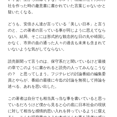
社を作った時の趣意書に書かれていた言葉じゃないかと
疑いたくなる。
どうも、安倍さん達が言っている「美しい日本」と言う
のと、この著者の言っている事が同じように思えてなら
ない。結局、そこには形式的な観念的な日の丸や靖国し
かなく、市井の血の通った人々の過去も未来も含まれて
いないような気がしてならない。
読売新聞って言うのは、保守系だと聞いているけど最後
の章でこのように書かれると読売の人ってみんなこうな
の？ と思ってしまう。フジテレビの討論番組の編集委
員とやらが、番組の最後に今迄の討論を無視して持論を
述べる、あれを思い出した。
この著者は自分でも相当真っ当な事を書いていると思っ
ているだろうけど僕から見ると心の底に日本社会の現状
に対して相当な感情的思い入れを持っているように窺え