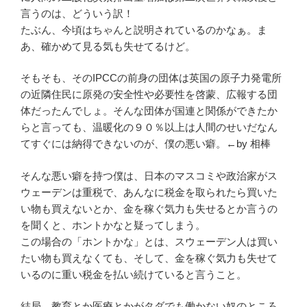
言うのは、どういう訳！
たぶん、今頃はちゃんと説明されているのかなぁ。ま
あ、確かめて見る気も失せてるけど。
そもそも、そのIPCCの前身の団体は英国の原子力発電所
の近隣住民に原発の安全性や必要性を啓蒙、広報する団
体だったんでしょ。そんな団体が国連と関係ができたか
らと言っても、温暖化の９０％以上は人間のせいだなん
てすぐには納得できないのが、僕の悪い癖。←by 相棒
そんな悪い癖を持つ僕は、日本のマスコミや政治家がス
ウェーデンは重税で、あんなに税金を取られたら買いた
い物も買えないとか、金を稼ぐ気力も失せるとか言うの
を聞くと、ホントかなと疑ってしまう。
この場合の「ホントかな」とは、スウェーデン人は買い
たい物も買えなくても、そして、金を稼ぐ気力も失せて
いるのに重い税金を払い続けていると言うこと。
結局、教育とか医療とかがタダでも働かない奴のところ