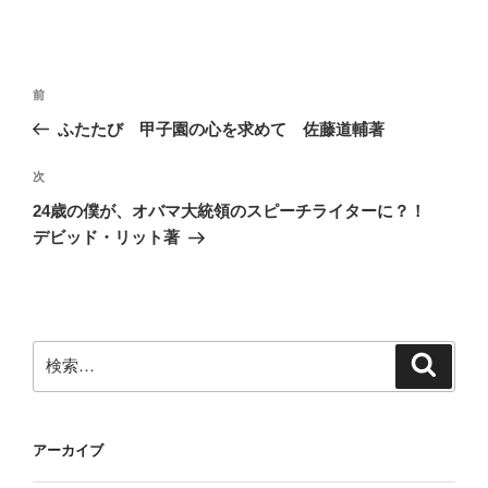
投
前
前
稿
の
ふたたび 甲子園の心を求めて 佐藤道輔著
ナ
投
ビ
稿
次
次
ゲ
の
24歳の僕が、オバマ大統領のスピーチライターに？！
投
ー
デビッド・リット著
稿
シ
ョ
ン
検
検
索
索:
アーカイブ