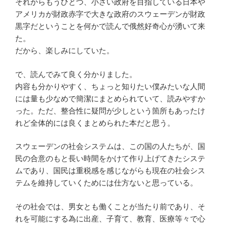
それからもうひとつ、小さい政府を目指している日本や
アメリカが財政赤字で大きな政府のスウェーデンが財政
黒字だということを何かで読んで俄然好奇心が湧いて来
た。
だから、楽しみにしていた。
で、読んでみて良く分かりました。
内容も分かりやすく、ちょっと知りたい僕みたいな人間
には量も少なめで簡潔にまとめられていて、読みやすか
った。ただ、整合性に疑問が少しという箇所もあったけ
れど全体的には良くまとめられた本だと思う。
スウェーデンの社会システムは、この国の人たちが、国
民の合意のもと長い時間をかけて作り上げてきたシステ
ムであり、国民は重税感を感じながらも現在の社会シス
テムを維持していくためには仕方ないと思っている。
その社会では、男女とも働くことが当たり前であり、そ
れを可能にする為に出産、子育て、教育、医療等々で心