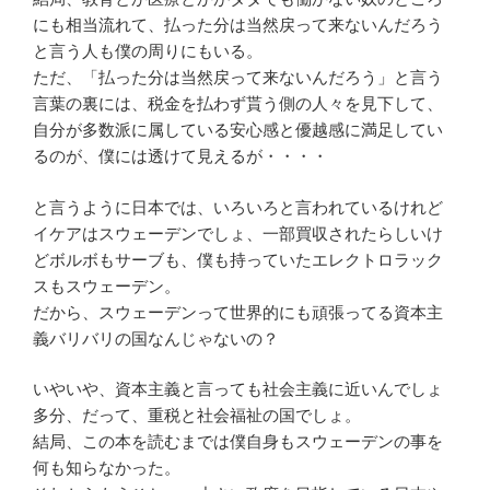
にも相当流れて、払った分は当然戻って来ないんだろう
と言う人も僕の周りにもいる。
ただ、「払った分は当然戻って来ないんだろう」と言う
言葉の裏には、税金を払わず貰う側の人々を見下して、
自分が多数派に属している安心感と優越感に満足してい
るのが、僕には透けて見えるが・・・・
と言うように日本では、いろいろと言われているけれど
イケアはスウェーデンでしょ、一部買収されたらしいけ
どボルボもサーブも、僕も持っていたエレクトロラック
スもスウェーデン。
だから、スウェーデンって世界的にも頑張ってる資本主
義バリバリの国なんじゃないの？
いやいや、資本主義と言っても社会主義に近いんでしょ
多分、だって、重税と社会福祉の国でしょ。
結局、この本を読むまでは僕自身もスウェーデンの事を
何も知らなかった。