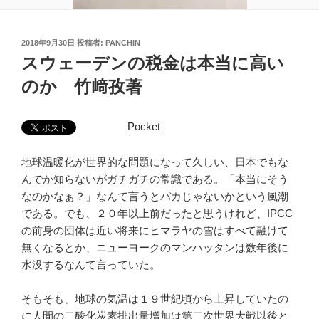
投
2018年9月30日
投稿者:
PANCHIN
稿
スウェーデンの税金は本当に高い
日:
のか 竹﨑孜著
Pocket
地球温暖化が世界的な問題になって久しい、日本でもな
んでか知らないがガチガチの常識である。「本当にそう
なのかなぁ？」なんて言うとバカじゃないかという風潮
である。でも、２０年以上前だったと思うけれど、IPCC
の前身の団体は近い将来にヒマラヤの雪はすべて融けて
無くなるとか、ニューヨークのマンハッタンは数年後に
水没するなんて言っていた。
そもそも、地球の気温は１９世紀頃から上昇していたの
に人間の二酸化炭素排出量増加は第二次世界大戦以後と