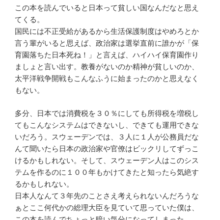
この本を読んでいると日本って貧しい国なんだなと思え
てくる。
国民には不正受給があるから生活保護制度はやめろとか
言う輩がいると思えば、政治家は選挙直前に誰かが「保
育園落ちた日本死ね！」と言えば、ハイハイ保育園作り
ましょと言い出す。教養がないのか精神が貧しいのか、
太平洋戦争開戦もこんなふうに始まったのかと思えなく
もない。
多分、日本では消費税を３０％にしても所得税を増税し
てもこんなシステムはできないし、できても運用できな
いだろう。スウェーデンでは、３人に１人が公務員だな
んて聞いたら日本の政治家や官僚はビックリしてずっこ
けるかもしれない。そして、スウェーデン人はこのシス
テムを作るのに１００年もかけてきたと知ったら気絶す
るかもしれない。
日本人なんて３年先のことさえ考えられないんだろうな
ぁとここ何代かの総理大臣を見ていて思っていた僕は、
この本を読んでちょっと暗い気分になってしまった。