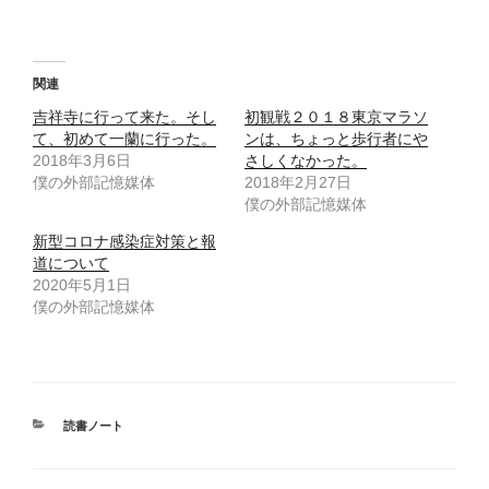
共
は
有
ク
(
リ
新
ッ
し
ク
い
し
ウ
て
関連
ィ
く
ン
だ
吉祥寺に行って来た。そし
初観戦２０１８東京マラソ
ド
さ
ウ
い
て、初めて一蘭に行った。
ンは、ちょっと歩行者にや
で
(
2018年3月6日
開
新
さしくなかった。
き
し
僕の外部記憶媒体
2018年2月27日
ま
い
す
ウ
僕の外部記憶媒体
)
ィ
ン
ド
新型コロナ感染症対策と報
ウ
道について
で
開
2020年5月1日
き
ま
僕の外部記憶媒体
す
)
カ
読書ノート
テ
ゴ
リ