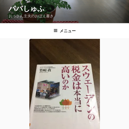
コ
パパしゅふ
ン
おっさん主夫のおぼえ書き
テ
ン
ツ
メニュー
へ
ス
キ
ッ
プ