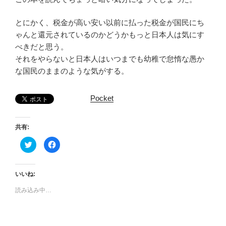
とにかく、税金が高い安い以前に払った税金が国民にち
ゃんと還元されているのかどうかもっと日本人は気にす
べきだと思う。
それをやらないと日本人はいつまでも幼稚で怠惰な愚か
な国民のままのような気がする。
Pocket
共有:
ク
F
リ
a
ッ
c
ク
e
し
b
て
o
いいね:
T
o
w
k
読み込み中…
i
で
t
共
t
有
e
す
r
る
で
に