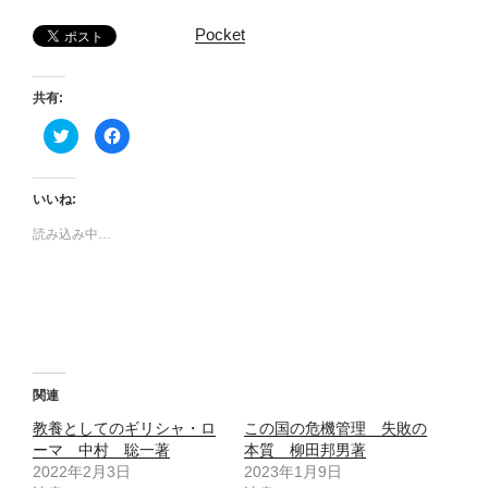
Pocket
共有:
ク
F
リ
a
ッ
c
ク
e
し
b
て
o
いいね:
T
o
w
k
読み込み中…
i
で
t
共
t
有
e
す
r
る
で
に
共
は
有
ク
(
リ
新
ッ
し
ク
い
し
ウ
て
関連
ィ
く
ン
だ
教養としてのギリシャ・ロ
この国の危機管理 失敗の
ド
さ
ウ
い
ーマ 中村 聡一著
本質 柳田邦男著
で
(
2022年2月3日
開
新
2023年1月9日
き
し