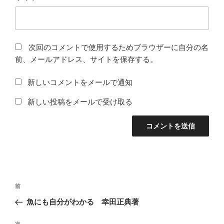
次回のコメントで使用するためブラウザーに自分の名
前、メールアドレス、サイトを保存する。
新しいコメントをメールで通知
新しい投稿をメールで受け取る
投
前
前
稿
の
魚にも自分がわかる 幸田正典著
ナ
投
ビ
稿
次