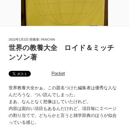
投
2022年1月2日
投稿者:
PANCHIN
稿
世界の教養大全 ロイド＆ミッチ
日:
ンソン著
Pocket
世界教養大全かぁ。この題名つけた編集者は優秀な人な
んだろうな、つい読んでしまった。
まあ、なんとなく想像はしていたけれど。
内容は面白い項目もあるんだけれど、項目毎に２ページ
の割り当てで、どちらかと言うと雑学辞典のほうが似合
っている感じ。