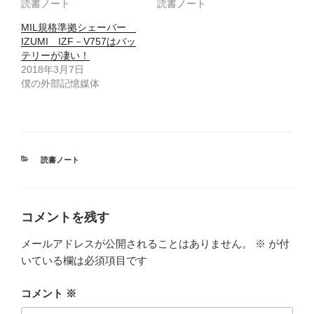
読書ノート
読書ノート
ま
い
す
ウ
)
ィ
MIL規格準拠シェーバー
ン
ド
IZUMI IZF－V757はバッ
ウ
テリーが凄い！
で
開
2018年3月7日
き
ま
僕の外部記憶媒体
す
)
カ
読書ノート
テ
ゴ
リ
ー
コメントを残す
メールアドレスが公開されることはありません。
※
が付
いている欄は必須項目です
コメント
※