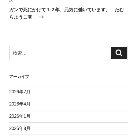
次
ゲ
の
ガンで死にかけて１２年、元気に働いています。 たむ
投
ー
らようこ著
稿
シ
ョ
ン
検
検
索
索:
アーカイブ
2026年7月
2026年4月
2026年1月
2025年8月