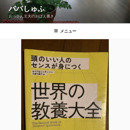
コ
パパしゅふ
ン
おっさん主夫のおぼえ書き
テ
ン
ツ
メニュー
へ
ス
キ
ッ
プ