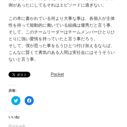
例があったにしてもそれはエピソードに過ぎない。
この本に書かれている何より大事な事は、各個人が主体
性を持って能動的に働いている組織は優秀だと言う事、
そして、このチームリーダーはチームメンバーひとりひ
とりに強い愛情を持っていたと言う事だろう。
そして、僕が思った事をもうひとつ付け加えるならば、
こんなに賢くて勇気のある人間は実社会にはそうそうい
ないと言う事。
Pocket
共有:
ク
F
リ
a
ッ
c
ク
e
し
b
て
o
いいね:
T
o
w
k
読み込み中…
i
で