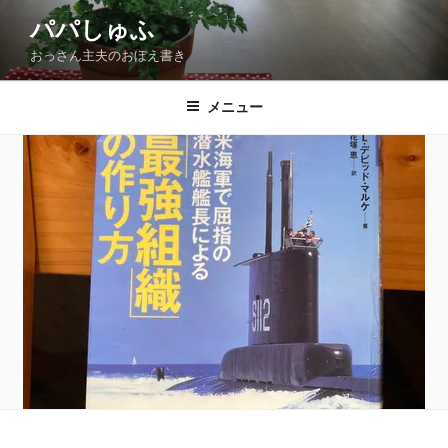
コ
パパしゅふ
ン
おっさん主夫のおぼえ書き
テ
ン
ツ
メニュー
へ
ス
キ
ッ
プ