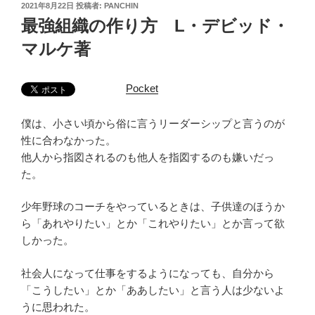
投
2021年8月22日
投稿者:
PANCHIN
稿
最強組織の作り方 L・デビッド・
日:
マルケ著
Pocket
僕は、小さい頃から俗に言うリーダーシップと言うのが
性に合わなかった。
他人から指図されるのも他人を指図するのも嫌いだっ
た。
少年野球のコーチをやっているときは、子供達のほうか
ら「あれやりたい」とか「これやりたい」とか言って欲
しかった。
社会人になって仕事をするようになっても、自分から
「こうしたい」とか「ああしたい」と言う人は少ないよ
うに思われた。