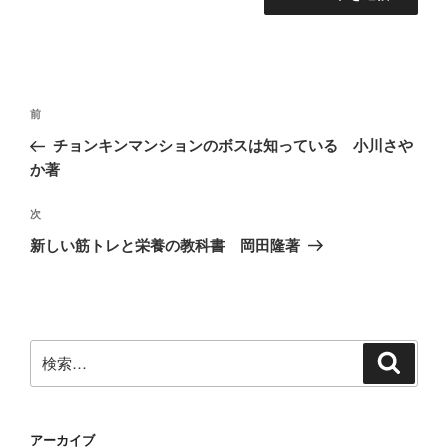
投
前
前
稿
の
チョンキンマンションのボスは知っている 小川さや
ナ
投
か著
ビ
稿
ゲ
次
次
の
ー
新しい筋トレと栄養の教科書 岡田隆著
投
シ
稿
ョ
ン
検
検
索
索:
アーカイブ