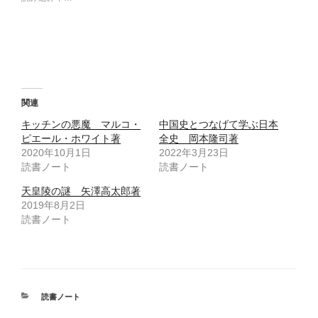
t
共
t
有
e
す
r
る
で
に
共
は
有
ク
(
リ
新
ッ
し
ク
い
し
ウ
て
関連
ィ
く
ン
だ
キッチンの悪魔 マルコ・
中国史とつなげて学ぶ日本
ド
さ
ウ
い
ピエール・ホワイト著
全史 岡本隆司著
で
(
2020年10月1日
開
新
2022年3月23日
き
し
読書ノート
読書ノート
ま
い
す
ウ
)
ィ
天皇陵の謎 矢澤高太郎著
ン
ド
2019年8月2日
ウ
読書ノート
で
開
き
ま
す
)
カ
読書ノート
テ