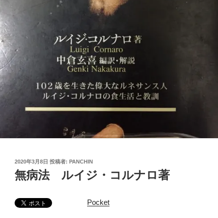
投
2020年3月8日
投稿者:
PANCHIN
稿
無病法 ルイジ・コルナロ著
日:
Pocket