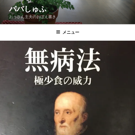
コ
パパしゅふ
ン
おっさん主夫のおぼえ書き
テ
ン
ツ
メニュー
へ
ス
キ
ッ
プ