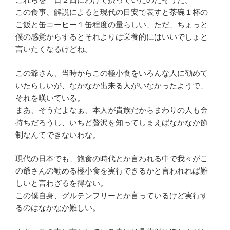
この食事、解説によると現代の目安で表すと茶碗１杯の
ご飯と缶コーヒー１缶程度の量らしい、ただ、ちょっと
僕の感覚からするとそれよりは栄養的にはいいでしょと
言いたくなるけどね。
この爺さん、当時からこの極小食をいろんな人に勧めて
いたらしいが、なかなか出来る人がいなかったようで、
それを嘆いている。
まあ、そうだよなぁ、本人が貴族だからまわりの人も金
持ちだろうし、いちど贅沢を知ってしまえばなかなか節
制なんてできないわな。
現代の日本でも、飽食の時代とか言われる中で我々がこ
の爺さんの勧める極小食を実行できるかと言われれば難
しいと言わざるを得ない。
この僕自身、グルテンフリーとか言っているけど実行す
るのはなかなか難しい。