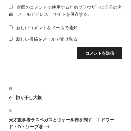
次回のコメントで使用するためブラウザーに自分の名
前、メールアドレス、サイトを保存する。
新しいコメントをメールで通知
新しい投稿をメールで受け取る
投
前
前
稿
の
切り干し大根
ナ
投
ビ
稿
次
次
ゲ
の
天才数学者ラスベガスとウォール街を制す エドワー
投
ー
ド・O・ソープ著