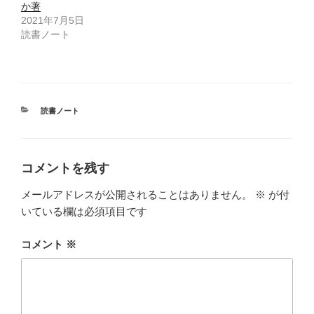
開
か著
き
ま
2021年7月5日
す
読書ノート
)
カ
読書ノート
テ
ゴ
リ
ー
コメントを残す
メールアドレスが公開されることはありません。
※
が付
いている欄は必須項目です
コメント
※