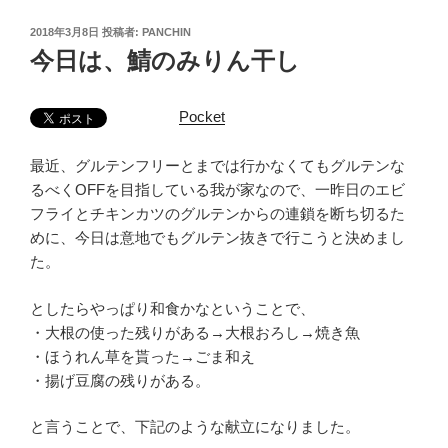
投
2018年3月8日
投稿者:
PANCHIN
稿
今日は、鯖のみりん干し
日:
Pocket
最近、グルテンフリーとまでは行かなくてもグルテンな
るべくOFFを目指している我が家なので、一昨日のエビ
フライとチキンカツのグルテンからの連鎖を断ち切るた
めに、今日は意地でもグルテン抜きで行こうと決めまし
た。
としたらやっぱり和食かなということで、
・大根の使った残りがある→大根おろし→焼き魚
・ほうれん草を貰った→ごま和え
・揚げ豆腐の残りがある。
と言うことで、下記のような献立になりました。