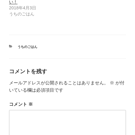
ド
い！
ウ
2018年4月3日
で
開
うちのごはん
き
ま
す
)
カ
うちのごはん
テ
ゴ
リ
ー
コメントを残す
メールアドレスが公開されることはありません。
※
が付
いている欄は必須項目です
コメント
※