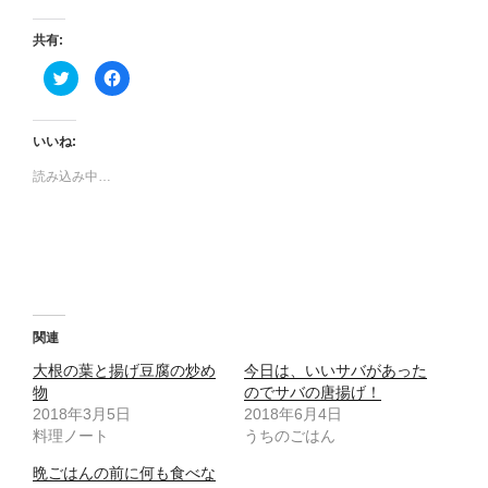
共有:
ク
F
リ
a
ッ
c
ク
e
し
b
て
o
いいね:
T
o
w
k
読み込み中…
i
で
t
共
t
有
e
す
r
る
で
に
共
は
有
ク
(
リ
新
ッ
し
ク
い
し
ウ
て
関連
ィ
く
ン
だ
大根の葉と揚げ豆腐の炒め
今日は、いいサバがあった
ド
さ
ウ
い
物
のでサバの唐揚げ！
で
(
2018年3月5日
開
新
2018年6月4日
き
し
料理ノート
うちのごはん
ま
い
す
ウ
)
ィ
晩ごはんの前に何も食べな
ン