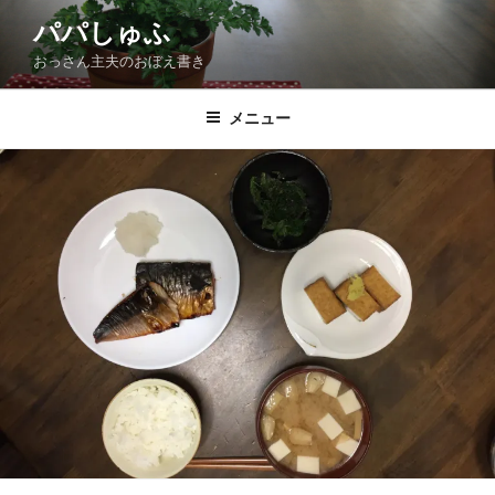
コ
パパしゅふ
ン
おっさん主夫のおぼえ書き
テ
ン
ツ
メニュー
へ
ス
キ
ッ
プ