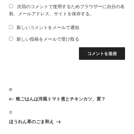
次回のコメントで使用するためブラウザーに自分の名
前、メールアドレス、サイトを保存する。
新しいコメントをメールで通知
新しい投稿をメールで受け取る
投
前
前
稿
の
晩ごはんは洋風トマト煮とチキンカツ、変？
ナ
投
ビ
稿
次
次
ゲ
の
ほうれん草のごま和え
投
ー