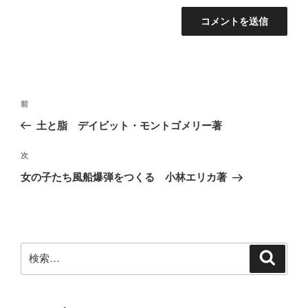
投
前
前
稿
の
土と脂 デイビット・モントゴメリー著
ナ
投
ビ
稿
次
次
ゲ
の
女の子たち風船爆弾をつくる 小林エリカ著
投
ー
稿
シ
ョ
ン
検
検
索
索: