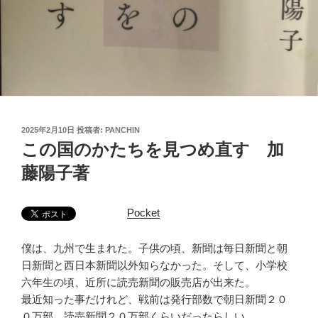
投
2025年2月10日
投稿者:
PANCHIN
稿
この国のかたちを見つめ直す 加
日:
藤陽子著
Pocket
僕は、九州で生まれた。子供の頃、新聞は毎日新聞と朝
日新聞と西日本新聞以外知らなかった。そして、小学校
六年生の頃、近所に読売新聞の販売店が出来た。
最近知った事だけれど、戦前は発行部数で朝日新聞２０
０万部、読売新聞２０万部くらいだったらしい。