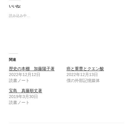
し
b
て
o
いいね:
T
o
w
k
読み込み中…
i
で
t
共
t
有
e
す
r
る
で
に
共
は
有
ク
(
リ
新
ッ
し
ク
い
し
ウ
て
関連
ィ
く
ン
だ
歴史の本棚 加藤陽子著
癌と重曹とクエン酸
ド
さ
ウ
い
2022年12月12日
2022年12月13日
で
(
読書ノート
開
新
僕の外部記憶媒体
き
し
ま
い
宝島 真藤順丈著
す
ウ
)
ィ
2019年3月30日
ン
ド
読書ノート
ウ
で
開
き
ま
す
)