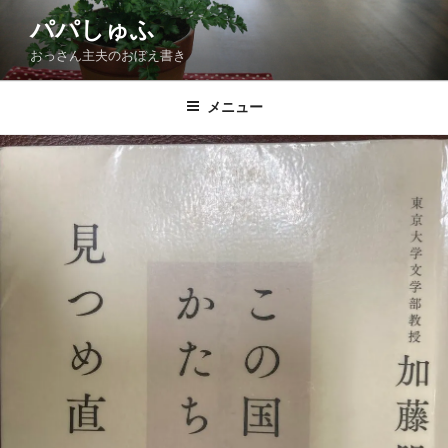
コ
パパしゅふ
ン
おっさん主夫のおぼえ書き
テ
ン
ツ
メニュー
へ
ス
キ
ッ
プ