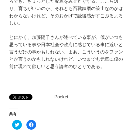
ろでも、ちょっとした配慮をみせたりする。ここら辺
り、育ちがいいのか、それとも百戦錬磨の策士なのかは
わからないけれど、そのおかげで読後感がすこぶるよろ
しい。
とにかく、加藤陽子さんが述べている事が、僕がいつも
思っている事や日本社会や政府に感じている事に近いと
言うだけの事かもしれない。まあ、こういうのをファン
とか言うのかもしれないけれど、いつまでも元気に僕の
前に現れて欲しいと思う論客のひとりである。
Pocket
共有:
ク
F
リ
a
ッ
c
ク
e