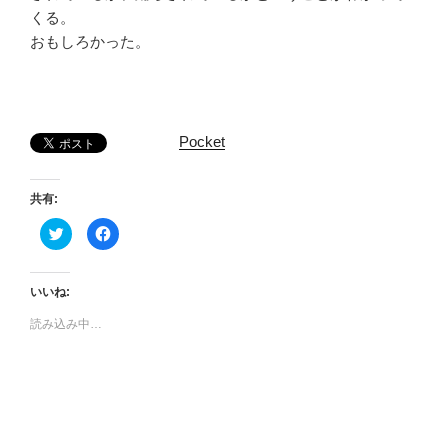
くる。
おもしろかった。
Pocket
共有:
ク
F
リ
a
ッ
c
ク
e
し
b
て
o
いいね:
T
o
w
k
読み込み中…
i
で
t
共
t
有
e
す
r
る
で
に
共
は
有
ク
(
リ
新
ッ
し
ク