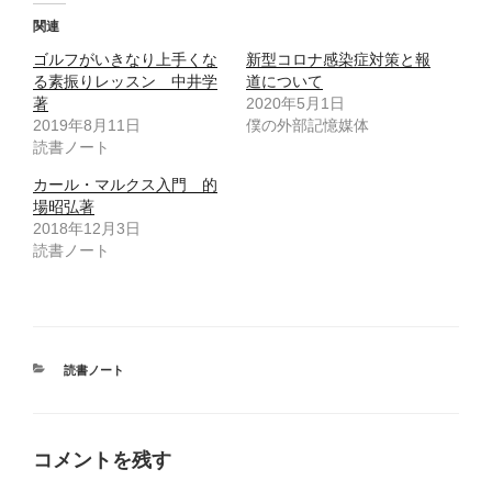
い
し
ウ
て
関連
ィ
く
ン
だ
ゴルフがいきなり上手くな
新型コロナ感染症対策と報
ド
さ
ウ
い
る素振りレッスン 中井学
道について
で
(
著
開
新
2020年5月1日
き
し
2019年8月11日
僕の外部記憶媒体
ま
い
す
ウ
読書ノート
)
ィ
ン
ド
カール・マルクス入門 的
ウ
場昭弘著
で
開
2018年12月3日
き
ま
読書ノート
す
)
カ
読書ノート
テ
ゴ
リ
ー
コメントを残す