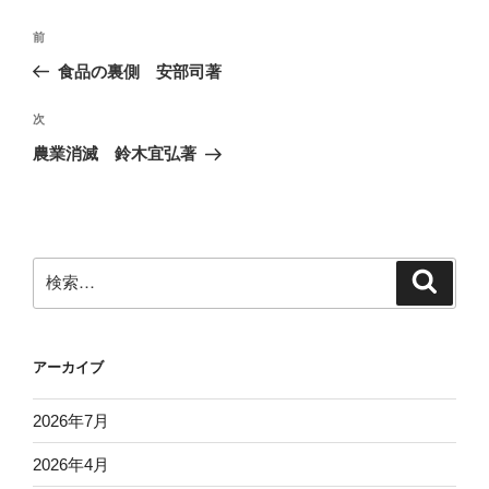
投
前
前
稿
の
食品の裏側 安部司著
ナ
投
ビ
稿
次
次
ゲ
の
農業消滅 鈴木宜弘著
投
ー
稿
シ
ョ
ン
検
検
索
索:
アーカイブ
2026年7月
2026年4月