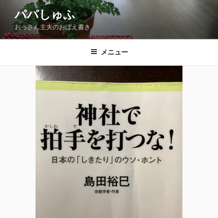
コ
パパしゅふ
ン
おっさん主夫のおぼえ書き
テ
ン
ツ
メニュー
へ
ス
キ
ッ
プ