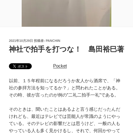
投
2021年10月29日
投稿者:
PANCHIN
稿
神社で拍手を打つな！ 島田裕巳著
日:
Pocket
以前、１５年程前になるだろうか友人から酒席で、「神
社の参拝方法を知ってるか？」と問われたことがある。
その時、彼が言ったのが例の”二礼二拍手一礼”である。
そのときは、聞いたことはあるよと言う感じだったんだ
けれども、最近はテレビでは芸能人が常識のようにやっ
ている。そのテレビの影響だとは思うけど、一般の人も
やっている人も多く見かけるし、それで、何回かやって