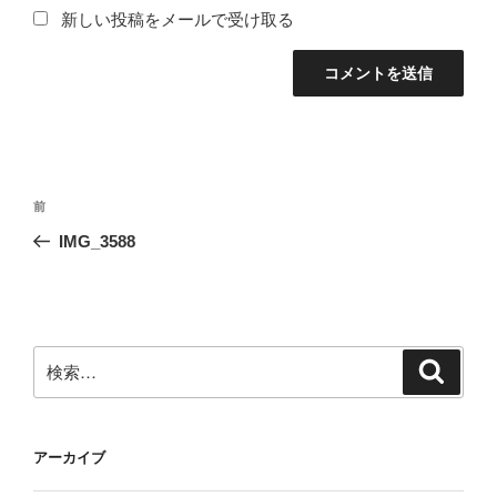
新しい投稿をメールで受け取る
投
前
前
稿
の
IMG_3588
ナ
投
ビ
稿
ゲ
ー
検
検
シ
索
索:
ョ
ン
アーカイブ