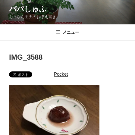
コ
パパしゅふ
ン
おっさん主夫のおぼえ書き
テ
ン
ツ
メニュー
へ
ス
キ
IMG_3588
ッ
プ
Pocket