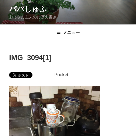
コ
パパしゅふ
ン
おっさん主夫のおぼえ書き
テ
ン
ツ
メニュー
へ
ス
キ
IMG_3094[1]
ッ
プ
Pocket