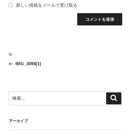
新しい投稿をメールで受け取る
投
前
前
稿
の
IMG_3094[1]
ナ
投
ビ
稿
ゲ
ー
検
検
シ
索
索:
ョ
ン
アーカイブ