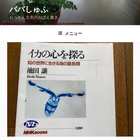
コ
パパしゅふ
ン
おっさん主夫のおぼえ書き
テ
ン
ツ
メニュー
へ
ス
キ
ッ
プ