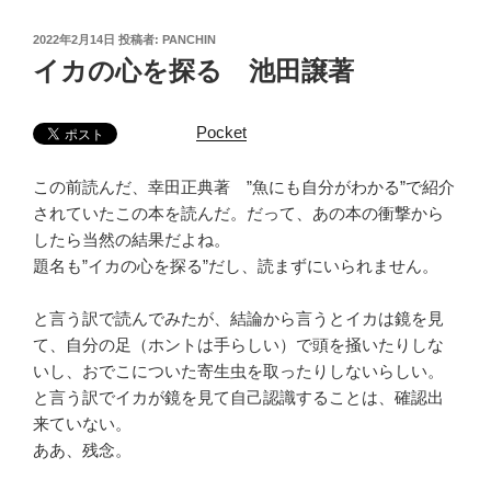
投
2022年2月14日
投稿者:
PANCHIN
稿
イカの心を探る 池田譲著
日:
Pocket
この前読んだ、幸田正典著 ”魚にも自分がわかる”で紹介
されていたこの本を読んだ。だって、あの本の衝撃から
したら当然の結果だよね。
題名も”イカの心を探る”だし、読まずにいられません。
と言う訳で読んでみたが、結論から言うとイカは鏡を見
て、自分の足（ホントは手らしい）で頭を掻いたりしな
いし、おでこについた寄生虫を取ったりしないらしい。
と言う訳でイカが鏡を見て自己認識することは、確認出
来ていない。
ああ、残念。