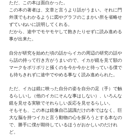
ただ、この本は面白かった。
この本の著者は、文章と言うより話がうまい。それに門
外漢でもわかるように図やグラフのこまかい所を省略せ
ずていねいに説明してくれる。
だから、途中でモヤモヤして飽きたりせずに読み進める
事が出来た。
自分が研究を始めた頃の話からイカの周辺の研究の話や
ら話の持って行き方がうまいので、イカが鏡を見て額の
マークをポリポリと掻くのを今か今かと待っている僕で
も待ちきれずに途中でやめる事なく読み進められた。
ただ、イカは鏡に映った自分の姿を自分の足（手）で触
るらしいし（他のイカにそんな事はしない）、いろんな
鏡を見せる実験でそれらしい反応を見せるらしい。
そもそも、この本は鏡像自己認識だけの本ではなく、巨
大な脳を持つイカと言う動物の心を探ろうとする本なの
で、勝手に僕が期待しているほうがおかしいのだけれ
ど。