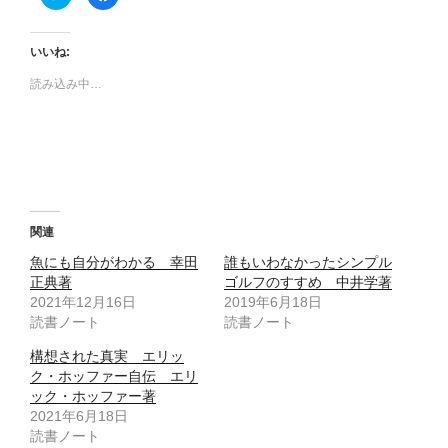
リ
a
ッ
c
ク
e
し
b
て
o
いいね:
T
o
w
k
読み込み中…
i
で
t
共
t
有
e
す
r
る
で
に
共
は
有
ク
(
リ
新
ッ
し
ク
い
し
ウ
て
関連
ィ
く
ン
だ
魚にも自分がわかる 幸田
誰もいわなかったシンプル
ド
さ
ウ
い
正典著
ゴルフのすすめ 中井学著
で
(
2021年12月16日
開
新
2019年6月18日
き
し
読書ノート
読書ノート
ま
い
す
ウ
)
ィ
構想された真実 エリッ
ン
ド
ク・ホッファー自伝 エリ
ウ
ック・ホッファー著
で
開
2021年6月18日
き
ま
読書ノート
す