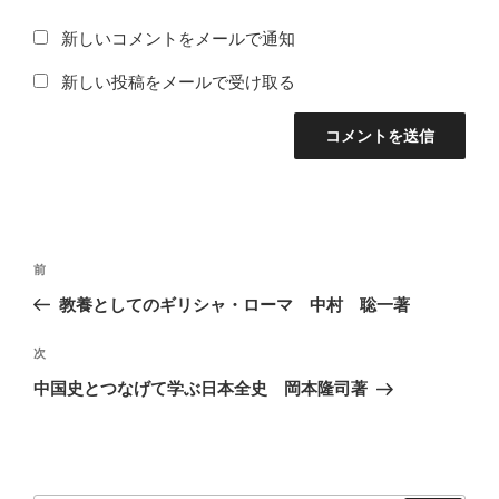
新しいコメントをメールで通知
新しい投稿をメールで受け取る
投
前
前
稿
の
教養としてのギリシャ・ローマ 中村 聡一著
ナ
投
ビ
稿
次
次
ゲ
の
中国史とつなげて学ぶ日本全史 岡本隆司著
投
ー
稿
シ
ョ