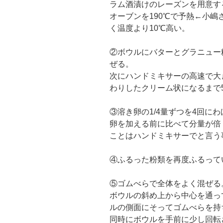
ラム酒漬けのレーズンを用意す
オーブンを190℃で予熱←小
く温度より10℃高い。
②ボウルにバターとグラニュー
ぜる。
次にハンドミキサーの高速で大
わりしたクリーム状になるまで
③溶き卵の1/4量ずつを4回に
卵を加える前に比べて分量が倍
ことはハンドミキサーでと言う
④ふるった粉類を再度ふるって
⑤ゴムべらで全体をよく混ぜる
ボウルの斜め上から中心を通っ
ルの側面にそってゴムべらを持
同時にボウルを手前に少し回転