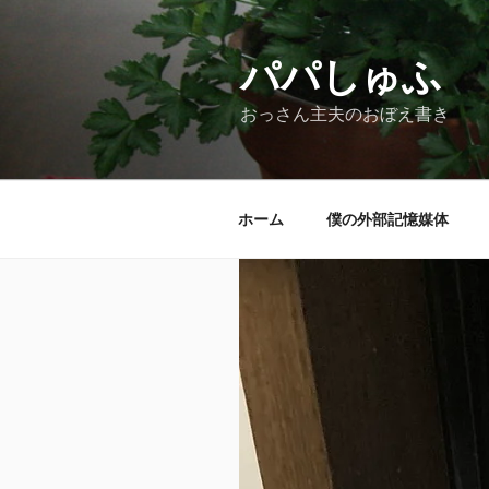
コ
ン
テ
パパしゅふ
ン
おっさん主夫のおぼえ書き
ツ
へ
ス
キ
ホーム
僕の外部記憶媒体
ッ
プ