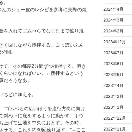
る。
2024年4月
嶋さんのシュー皮のレシピを参考に実際の焼
2024年3月
糖を入れてゴムべらでなじむまで擦り混
2024年2月
2023年12月
きく回しながら攪拌する。白っぽいふん
5分間。
2023年7月
2023年6月
わけて、その都度2分間ずつ攪拌する。溶き
くらいになればいい。←攪拌するという
2023年5月
事だろうなあ。
2023年4月
いちどに加える。
2023年2月
2023年1月
。”ゴムべらの広いほうを進行方向に向け
て斜め下に底をするように動かす。ボウ
2022年12月
ち上げて生地を中央におとす。その時、
2022年11月
させる。これを約30回繰り返す。”←ここ