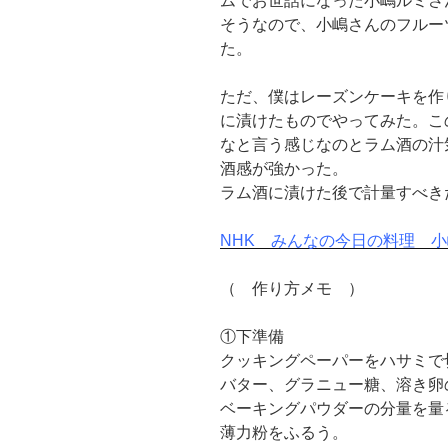
ムでお世話になった小嶋ルミさ
そうなので、小嶋さんのフルー
た。
ただ、僕はレーズンケーキを作
に漬けたものでやってみた。こ
なと言う感じなのとラム酒の汁
酒感が強かった。
ラム酒に漬けた後で計量すべき
NHK みんなの今日の料理 
（ 作り方メモ ）
①下準備
クッキングペーパーをハサミで
バター、グラニュー糖、溶き卵
ベーキングパウダーの分量を量
薄力粉をふるう。