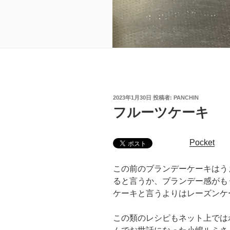
投
2023年1月30日
投稿者:
PANCHIN
稿
フルーツケーキ
日:
Pocket
この前のブランデーケーキはう
ると言うか、ブランデー感がも
ケーキと言うよりはレーズンケ
この類のレシピもネット上では