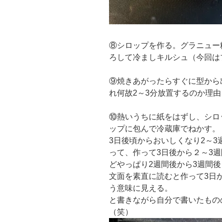
⑧シロップを作る。グラニュー
ろして冷ましキルシュ（今回は
⑨焼きあがったらすぐに型から
れ何故2～3分放置するのか理
⑩熱いうちに紙をはずし、シロ
ップに包んで冷蔵庫でねかす。
3日後頃からおいしくなり2～3
って、作って3日後から２～3
どやっぱり2週間後から3週間
文面を素直に読むと作って3日
う意味に見える。
と書きながら自分で書いたもの
（笑）