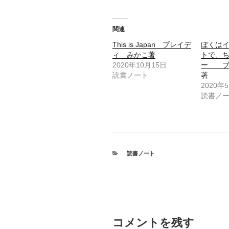
(
リ
新
ッ
し
ク
い
し
ウ
て
関連
ィ
く
ン
だ
This is Japan ブレイデ
ぼくは
ド
さ
ウ
い
ィ みかこ著
トで、
で
(
開
新
2020年10月15日
ー ブ
き
し
読書ノート
著
ま
い
す
ウ
2020年
)
ィ
ン
読書ノ
ド
ウ
で
開
き
ま
す
)
カ
読書ノート
テ
ゴ
リ
ー
コメントを残す