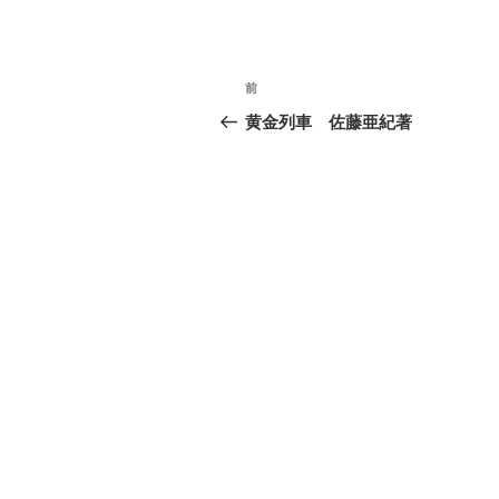
投
前
前
稿
の
黄金列車 佐藤亜紀著
投
ナ
稿
ビ
ゲ
ー
シ
ョ
ン