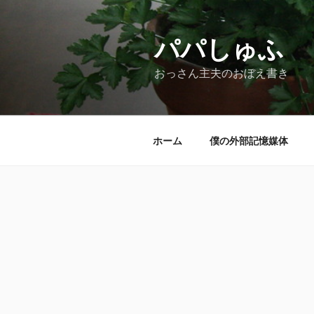
コ
ン
テ
パパしゅふ
ン
おっさん主夫のおぼえ書き
ツ
へ
ス
キ
ホーム
僕の外部記憶媒体
ッ
プ