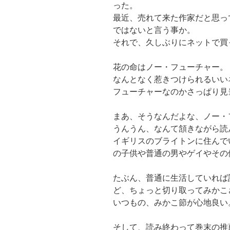
った。
最近、売れて来た作家だと思っ
ではないと言う事か。
それで、久しぶりにネットで買
花の命はノー・フューチャー。
なんとなく惹きつけられるいい
フューチャーなのかさっぱり見
まあ、そうなんだよな、ノー・
うんうん、なんて頷きながら読
イギリスのブライトンに住んで
の子供や普通の男やゲイやその
たぶん、普通に生活していれば
ど、ちょっと切り取ってみかこ
いつもの、みかこ節が心地良い
そして、読み終わって巻末の推