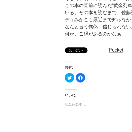
この本の直前に読んだ”黄金列
いる。その本を読むまで、佐藤
ディみかこも最近まで知らなか
なんと言う偶然、信じられない
何か、ご縁があるのかなぁ。
Pocket
共有:
ク
F
リ
a
ッ
c
ク
e
し
b
て
o
いいね:
T
o
w
k
読み込み中…
i
で
t
共
t
有
e
す
r
る
で
に
共
は
有
ク