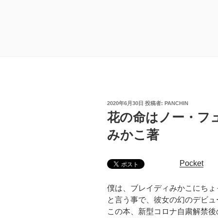
投
2020年6月30日
投稿者:
PANCHIN
稿
花の命はノー・フ
日:
みかこ著
Pocket
僕は、ブレイディみかこにちょ
と言う事で、彼女の幻のデビュ
この本、新型コロナ自粛解禁後