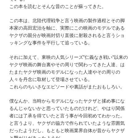
この本を読むとそんな昔のことが蘇ってきた。
この本は、北陸代理戦争と言う映画の製作過程とその脚
本家の高田宏治を軸に、実際にこの映画のモデルである
ヤクザの親分が映画封切り直後に射殺されると言うショ
ッキングな事件を平行して追っている。
それに加えて、東映の人気シリーズ”仁義なき戦い”以来の
ヤクザ映画の舞台裏やその周りで関わってきた人達、は
たまたヤクザ映画のモデルになった人達やその周りの
人々を丹念に取材して登場させている。
これらのちいさなエピソードや裏話がまたおもしろい。
僕なんか、当時からモデルになったヤクザと揉め事にな
るんじゃないかと思っていたものだけれど、やはり関係
者には了承を得ていたと言う事が今回初めてわかった。
と言うより、ヤクザの協力で作られていたような雰囲気
だったようだし、もともと映画業界自体が昔からヤクザ
と繋がりがあったようだ。