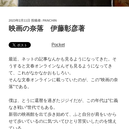
投
2023年2月11日
投稿者:
PANCHIN
稿
映画の奈落 伊藤彰彦著
日:
Pocket
最近、ネットの記事なんかも見るようになってきた。そ
うすると文春オンラインなんぞも見るようになってき
て、これがなかなかおもしろい。
そんな文春オンラインに載っていたのが、この”映画の奈
落”である。
僕は、とうに還暦を過ぎたジジイだが、この年代は”仁義
なき戦い”世代でもある。
新宿の映画館を出て歩き始めて、ふと自分が肩をいから
せて歩いているのに気づいてひとり苦笑いしたのを憶え
ている。