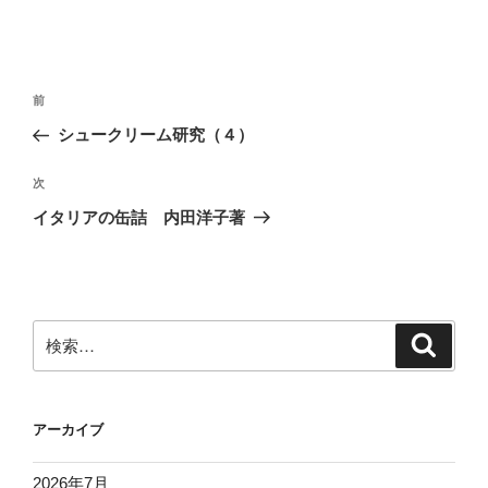
投
前
前
稿
の
シュークリーム研究（４）
ナ
投
ビ
稿
次
次
ゲ
の
イタリアの缶詰 内田洋子著
投
ー
稿
シ
ョ
ン
検
検
索
索:
アーカイブ
2026年7月