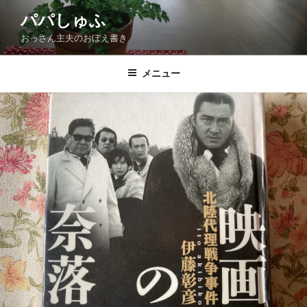
コ
パパしゅふ
ン
おっさん主夫のおぼえ書き
テ
ン
ツ
メニュー
へ
ス
キ
ッ
プ