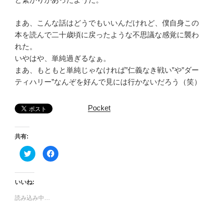
まあ、こんな話はどうでもいいんだけれど、僕自身この
本を読んで二十歳頃に戻ったような不思議な感覚に襲わ
れた。
いやはや、単純過ぎるなぁ。
まあ、もともと単純じゃなければ”仁義なき戦い”や”ダー
ティハリー”なんぞを好んで見には行かないだろう（笑）
Pocket
共有:
ク
F
リ
a
ッ
c
ク
e
し
b
て
o
いいね:
T
o
w
k
読み込み中…
i
で
t
共
t
有
e
す