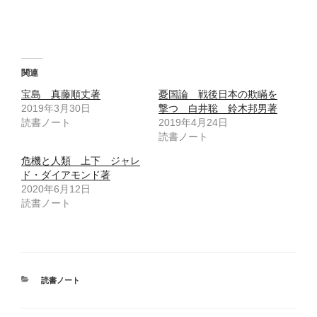
r
る
で
に
共
は
有
ク
(
リ
新
ッ
し
ク
い
し
ウ
て
関連
ィ
く
ン
だ
宝島 真藤順丈著
憂国論 戦後日本の欺瞞を
ド
さ
ウ
い
2019年3月30日
撃つ 白井聡 鈴木邦男著
で
(
読書ノート
開
新
2019年4月24日
き
し
読書ノート
ま
い
す
ウ
)
ィ
危機と人類 上下 ジャレ
ン
ド
ド・ダイアモンド著
ウ
2020年6月12日
で
開
読書ノート
き
ま
す
)
カ
読書ノート
テ
ゴ