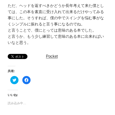
ただ、ヘッドを返すべきかどうか長年考えて来た僕とし
ては、この本を素直に受け入れて出来るだけやってみる
事にした。そうすれば、僕の中でスイングを悩む事がな
くシンプルに振れると言う事になるのでね。
と言うことで、僕にとっては意味のある本でした。
と言うか、もう少し練習して意味のある本に出来ればい
いなと思う。
Pocket
共有:
ク
F
リ
a
ッ
c
ク
e
し
b
て
o
いいね:
T
o
w
k
読み込み中…
i
で
t
共
t
有
e
す