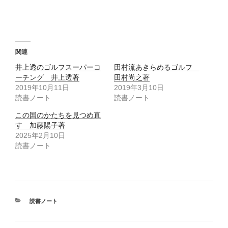
r
る
で
に
共
は
有
ク
(
リ
新
ッ
し
ク
い
し
ウ
て
関連
ィ
く
ン
だ
井上透のゴルフスーパーコ
田村流あきらめるゴルフ
ド
さ
ウ
い
ーチング 井上透著
田村尚之著
で
(
2019年10月11日
開
新
2019年3月10日
き
し
読書ノート
読書ノート
ま
い
す
ウ
)
ィ
この国のかたちを見つめ直
ン
ド
す 加藤陽子著
ウ
2025年2月10日
で
開
読書ノート
き
ま
す
)
カ
読書ノート
テ
ゴ
リ