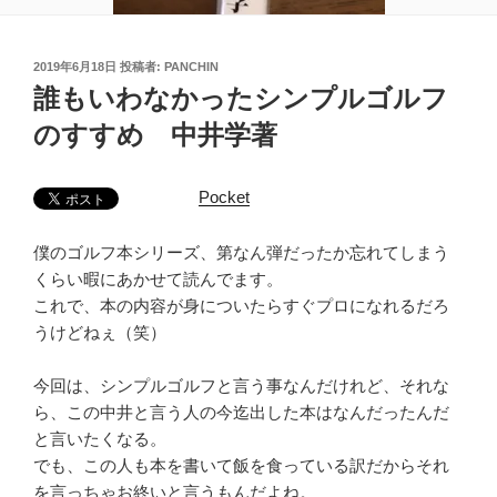
投
2019年6月18日
投稿者:
PANCHIN
稿
誰もいわなかったシンプルゴルフ
日:
のすすめ 中井学著
Pocket
僕のゴルフ本シリーズ、第なん弾だったか忘れてしまう
くらい暇にあかせて読んでます。
これで、本の内容が身についたらすぐプロになれるだろ
うけどねぇ（笑）
今回は、シンプルゴルフと言う事なんだけれど、それな
ら、この中井と言う人の今迄出した本はなんだったんだ
と言いたくなる。
でも、この人も本を書いて飯を食っている訳だからそれ
を言っちゃお終いと言うもんだよね。