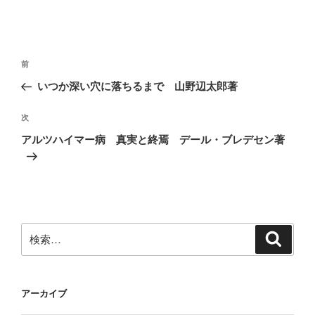
投
前
前
稿
の
いつか深い穴に落ちるまで 山野辺太郎著
ナ
投
ビ
稿
次
次
ゲ
の
アルツハイマー病 真実と終焉 デール・ブレデセン著
投
ー
稿
シ
ョ
ン
検
検
索
索:
アーカイブ