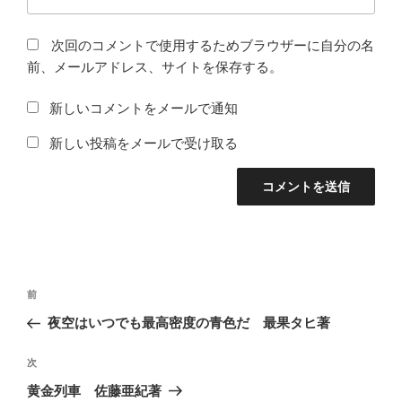
次回のコメントで使用するためブラウザーに自分の名
前、メールアドレス、サイトを保存する。
新しいコメントをメールで通知
新しい投稿をメールで受け取る
投
前
前
稿
の
夜空はいつでも最高密度の青色だ 最果タヒ著
ナ
投
ビ
稿
次
次
ゲ
の
黄金列車 佐藤亜紀著