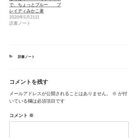
ウ
で、ちょっとブルー ブ
で
開
レイディみかこ著
き
ま
2020年5月21日
す
読書ノート
)
カ
読書ノート
テ
ゴ
リ
ー
コメントを残す
メールアドレスが公開されることはありません。
※
が付
いている欄は必須項目です
コメント
※