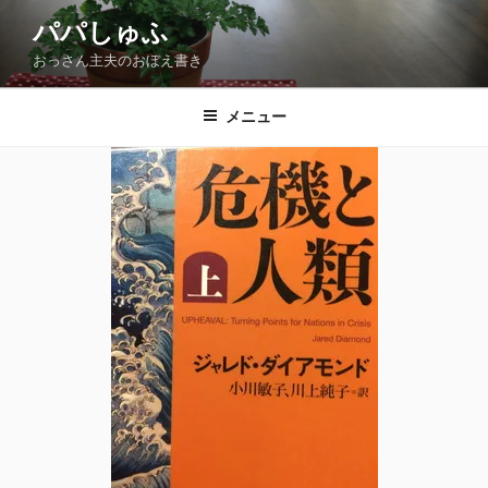
コ
パパしゅふ
ン
おっさん主夫のおぼえ書き
テ
ン
ツ
メニュー
へ
ス
キ
ッ
プ