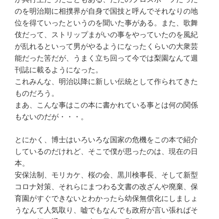
のを明治期に相撲界が自身で国技と呼んでそれなりの地
位を得ていったというのを聞いた事がある。また、歌舞
伎だって、ストリップまがいの事をやっていたのを風紀
が乱れるといって男がやるようになったくらいの大衆芸
能だった筈だが、うまく立ち回って今では梨園なんて週
刊誌に載るようになった。
これみんな、明治以降に新しい伝統として作られてきた
ものだろう。
まあ、こんな事はこの本に書かれている事とは何の関係
もないのだが・・・。
とにかく、博士はいろいろな国家の危機をこの本で紹介
しているのだけれど、そこで僕が思ったのは、現在の日
本。
安保法制、モリカケ、桜の会、黒川検事長、そして新型
コロナ対策、それらにまつわる文書の改ざんや廃棄、保
育園がすぐできないとわかったら幼保無償化にしましょ
うなんて人気取り、嘘でもなんでも政府が言い張ればそ