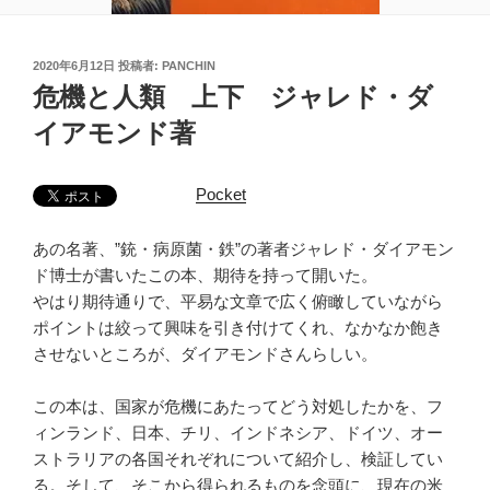
投
2020年6月12日
投稿者:
PANCHIN
稿
危機と人類 上下 ジャレド・ダ
日:
イアモンド著
Pocket
あの名著、”銃・病原菌・鉄”の著者ジャレド・ダイアモン
ド博士が書いたこの本、期待を持って開いた。
やはり期待通りで、平易な文章で広く俯瞰していながら
ポイントは絞って興味を引き付けてくれ、なかなか飽き
させないところが、ダイアモンドさんらしい。
この本は、国家が危機にあたってどう対処したかを、フ
ィンランド、日本、チリ、インドネシア、ドイツ、オー
ストラリアの各国それぞれについて紹介し、検証してい
る。そして、そこから得られるものを念頭に、現在の米