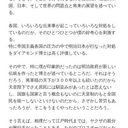
国、日本、そして世界の問題点と将来の展望を述べてい
る。
各国、いろいろな出来事が起こっていろいろな対処をし
ているのだが、そのひとつひとつが僕の好奇心を刺激す
る。
特に帝国主義各国の圧力の中で明治日本が行なった対処
をダイアモンド博士は高く評価している。
その中で、特に僕が印象的だったのは明治政府が新しい
伝統を作ったと博士が述べているところだ。それはそう
だろう、将軍様の天下が３００年以上も続いたのだから
天皇陛下でさえ庶民には馴染みがあったとは思えない
し、国旗も国家と言う概念もないのに天皇制のもと全国
民を統一しないといけないのだから、さぞかし苦労もあ
ったろうが、そこをうまくやったということだろう。
そう言えば、相撲だって江戸時代までは、ヤクザの親分
が興行主だったこともある、ただのプロスポーツだった