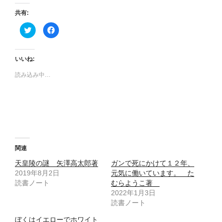
共有:
ク
F
リ
a
ッ
c
ク
e
し
b
て
o
いいね:
T
o
w
k
読み込み中…
i
で
t
共
t
有
e
す
r
る
で
に
共
は
有
ク
(
リ
新
ッ
し
ク
い
し
ウ
て
関連
ィ
く
ン
だ
天皇陵の謎 矢澤高太郎著
ガンで死にかけて１２年、
ド
さ
ウ
い
2019年8月2日
元気に働いています。 た
で
(
読書ノート
開
新
むらようこ著
き
し
2022年1月3日
ま
い
す
ウ
読書ノート
)
ィ
ン
ド
ぼくはイエローでホワイト