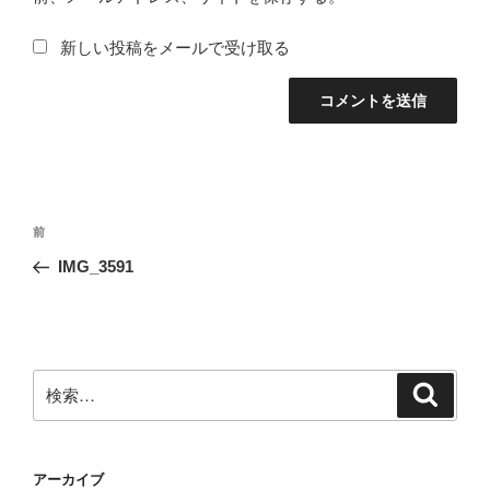
新しい投稿をメールで受け取る
投
前
前
稿
の
IMG_3591
ナ
投
ビ
稿
ゲ
ー
検
検
シ
索
索:
ョ
ン
アーカイブ