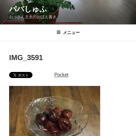
コ
パパしゅふ
ン
おっさん主夫のおぼえ書き
テ
ン
ツ
メニュー
へ
ス
キ
IMG_3591
ッ
プ
Pocket