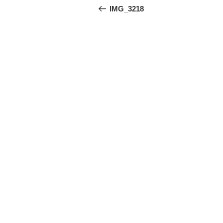
稿
の
IMG_3218
投
ナ
稿
ビ
ゲ
ー
シ
ョ
ン