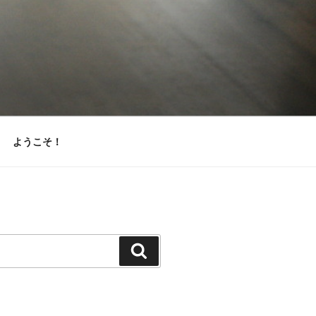
ようこそ！
検
索