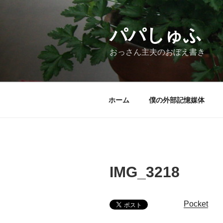
コ
ン
テ
パパしゅふ
ン
おっさん主夫のおぼえ書き
ツ
へ
ス
キ
ホーム
僕の外部記憶媒体
ッ
プ
IMG_3218
Pocket