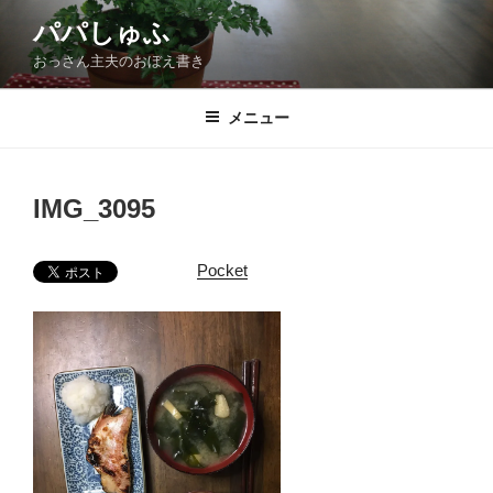
コ
パパしゅふ
ン
おっさん主夫のおぼえ書き
テ
ン
ツ
メニュー
へ
ス
キ
IMG_3095
ッ
プ
Pocket