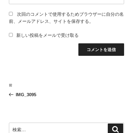
次回のコメントで使用するためブラウザーに自分の名
前、メールアドレス、サイトを保存する。
新しい投稿をメールで受け取る
投
前
前
稿
の
IMG_3095
ナ
投
ビ
稿
ゲ
ー
検
検
シ
索
索: